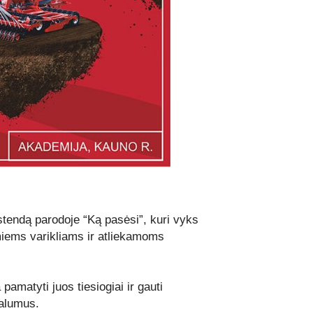
tendą parodoje “Ką pasėsi”, kuri vyks
iems varikliams ir atliekamoms
amatyti juos tiesiogiai ir gauti
valumus.