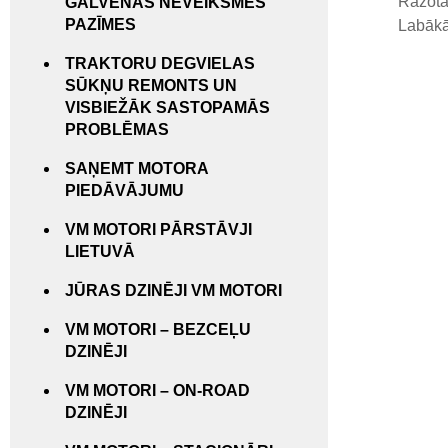
Ražotā
GALVENĀS NEVEIKSMES
PAZĪMES
Labākās
TRAKTORU DEGVIELAS
SŪKŅU REMONTS UN
VISBIEŽĀK SASTOPAMĀS
PROBLĒMAS
SAŅEMT MOTORA
PIEDĀVĀJUMU
VM MOTORI PĀRSTĀVJI
LIETUVĀ
JŪRAS DZINĒJI VM MOTORI
VM MOTORI – BEZCEĻU
DZINĒJI
VM MOTORI – ON-ROAD
DZINĒJI