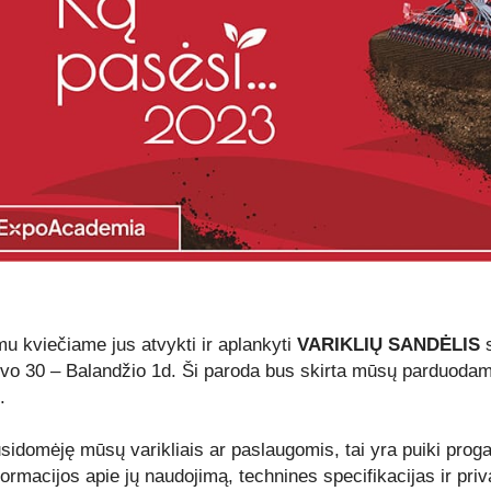
u kviečiame jus atvykti ir aplankyti
VARIKLIŲ SANDĖLIS
s
vo 30 – Balandžio 1d. Ši paroda bus skirta mūsų parduodam
.
sidomėję mūsų varikliais ar paslaugomis, tai yra puiki proga p
ormacijos apie jų naudojimą, technines specifikacijas ir pri