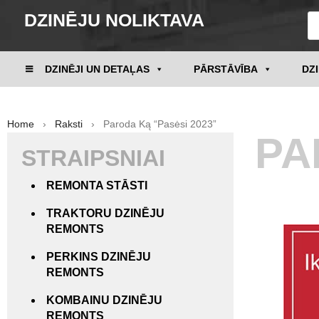
DZINĒJU NOLIKTAVA
DZINĒJI UN DETAĻAS
PĀRSTĀVĪBA
DZ
Home
›
Raksti
› Paroda Ką “Pasėsi 2023”
PA
STRAIPSNIAI
REMONTA STĀSTI
TRAKTORU DZINĒJU
REMONTS
PERKINS DZINĒJU
REMONTS
KOMBAINU DZINĒJU
REMONTS