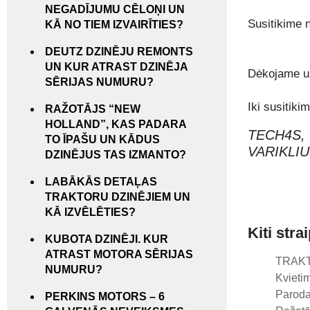
NEGADĪJUMU CĒLOŅI UN
Susitikime n
KĀ NO TIEM IZVAIRĪTIES?
DEUTZ DZINĒJU REMONTS
UN KUR ATRAST DZINĒJA
Dėkojame už
SĒRIJAS NUMURU?
Iki susitiki
RAŽOTĀJS “NEW
HOLLAND”, KAS PADARA
TECH4S,
TO ĪPAŠU UN KĀDUS
VARIKLIU
DZINĒJUS TAS IZMANTO?
LABĀKĀS DETAĻAS
TRAKTORU DZINĒJIEM UN
KĀ IZVĒLĒTIES?
Kiti stra
KUBOTA DZINĒJI. KUR
ATRAST MOTORA SĒRIJAS
TRAK
NUMURU?
Kvieti
Paroda
PERKINS MOTORS – 6