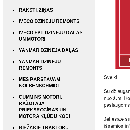
RAKSTI, ZIŅAS
IVECO DZINĒJU REMONTS
IVECO FPT DZINĒJU DAĻAS
UN MOTORI
YANMAR DZINĒJA DAĻAS
YANMAR DZINĒJU
REMONTS
Sveiki,
MĒS PĀRSTĀVAM
KOLBENSCHMIDT
Su džiaugsm
CUMMINS MOTORI.
nuo š.m. Ko
RAŽOTĀJA
paslaugoms
PRIEKŠROCĪBAS UN
MOTORA KĻŪDU KODI
Jei esate su
išsamios inf
BIEŽĀKIE TRAKTORU