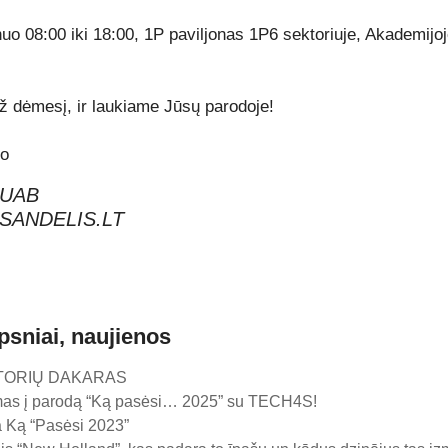
uo 08:00 iki 18:00, 1P paviljonas 1P6 sektoriuje, Akademijo
 dėmesį, ir laukiame Jūsų parodoje!
mo
 UAB
SANDELIS.LT
ipsniai, naujienos
TORIŲ DAKARAS
mas į parodą “Ką pasėsi… 2025” su TECH4S!
 Ką “Pasėsi 2023”