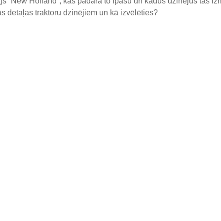
js “New Holland”, kas padara to īpašu un kādus dzinējus tas i
 detaļas traktoru dzinējiem un kā izvēlēties?