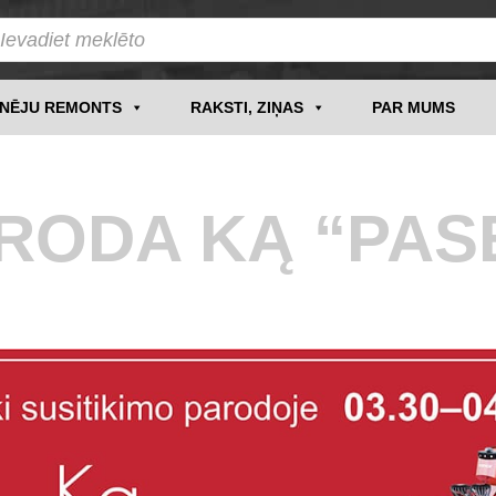
INĒJU REMONTS
RAKSTI, ZIŅAS
PAR MUMS
RODA KĄ “PASĖ