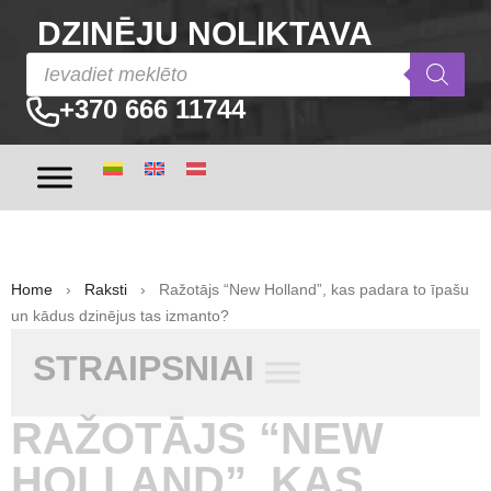
DZINĒJU NOLIKTAVA
+370 666 11744
Home
›
Raksti
› Ražotājs “New Holland”, kas padara to īpašu
un kādus dzinējus tas izmanto?
STRAIPSNIAI
RAŽOTĀJS “NEW
HOLLAND”, KAS