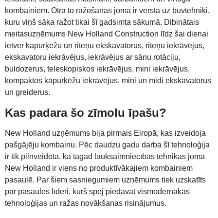
kombainiem. Otrā to ražošanas joma ir vērsta uz būvtehniķi,
kuru viņš sāka ražot tikai šī gadsimta sākumā. Dibinātais
meitasuzņēmums New Holland Construction līdz šai dienai
ietver kāpurķēžu un riteņu ekskavatorus, riteņu iekrāvējus,
ekskavatoru iekrāvējus, iekrāvējus ar sānu rotāciju,
buldozerus, teleskopiskos iekrāvējus, mini iekrāvējus,
kompaktos kāpurķēžu iekrāvējus, mini un midi ekskavatorus
un greiderus.
Kas padara šo zīmolu īpašu?
New Holland uzņēmums bija pirmais Eiropā, kas izveidoja
pašgājēju kombainu. Pēc daudzu gadu darba šī tehnoloģija
ir tik pilnveidota, ka tagad lauksaimniecības tehnikas jomā
New Holland ir viens no produktīvākajiem kombainiem
pasaulē. Par šiem sasniegumiem uzņēmums tiek uzskatīts
par pasaules līderi, kurš spēj piedāvāt vismodernākās
tehnoloģijas un ražas novākšanas risinājumus.