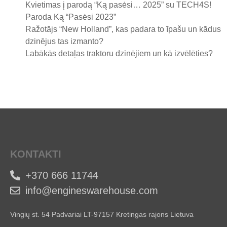
Kvietimas į parodą “Ką pasėsi… 2025” su TECH4S!
Paroda Ką “Pasėsi 2023”
Ražotājs “New Holland”, kas padara to īpašu un kādus
dzinējus tas izmanto?
Labākās detaļas traktoru dzinējiem un kā izvēlēties?
KONTAKTI
+370 666 11744
info@engineswarehouse.com
Vingių st. 54 Padvariai LT-97157 Kretingas rajons Lietuva