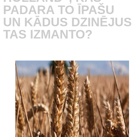
PADARA TO ĪPAŠU
UN KĀDUS DZINĒJUS
TAS IZMANTO?