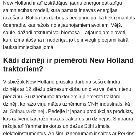
New Holland ir arī izstrādājusi jaunu energoneatkarīgu
saimniecības modeli, kura pamatā ir savas enerģijas
ražošana. Būtībā tas darbojas pēc principa, ka tiek izmantots
ūdeņradis, kas ražots no atjaunojamiem avotiem. Vējš,
saule, dažādi atkritumi vai biomasa – atjaunojamie avoti,
kuru izmantošana ir noderīga, jo tie ir viegli pieejami katrā
lauksaimniecības jomā.
Kādi dzinēji ir piemēroti New Holland
traktoriem?
Visbiežāk New Holland prusaku darbina sešu cilindru
dzinējs ar 12 sliežu pārnesumkārbu un divu vai četru riteņu
piedziņu. Šī uzņēmuma traktoriem ir piemēroti traktoru
dzinēji, ko ražo viņu mātes uzņēmums CNH industrials, kā
arī
Shibaura dzinēji
. Pēdējie ir japāņu produkcijas produkts,
kas galvenokārt ražo mazus traktorus un dzinējus. Shibaura
ražoja arī Yanmar traktorus un dažus Stihl zīmola
elektroinstrumentus. Arī šim uzņēmumam ir saites ar Perkins