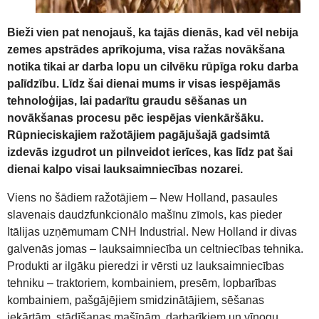
Bieži vien pat nenojauš, ka tajās dienās, kad vēl nebija
zemes apstrādes aprīkojuma, visa ražas novākšana
notika tikai ar darba lopu un cilvēku rūpīga roku darba
palīdzību. Līdz šai dienai mums ir visas iespējamās
tehnoloģijas, lai padarītu graudu sēšanas un
novākšanas procesu pēc iespējas vienkāršāku.
Rūpnieciskajiem ražotājiem pagājušajā gadsimtā
izdevās izgudrot un pilnveidot ierīces, kas līdz pat šai
dienai kalpo visai lauksaimniecības nozarei.
Viens no šādiem ražotājiem – New Holland, pasaules
slavenais daudzfunkcionālo mašīnu zīmols, kas pieder
Itālijas uzņēmumam CNH Industrial. New Holland ir divas
galvenās jomas – lauksaimniecība un celtniecības tehnika.
Produkti ar ilgāku pieredzi ir vērsti uz lauksaimniecības
tehniku – traktoriem, kombainiem, presēm, lopbarības
kombainiem, pašgājējiem smidzinātājiem, sēšanas
iekārtām, stādīšanas mašīnām, darbarīkiem un vīnogu