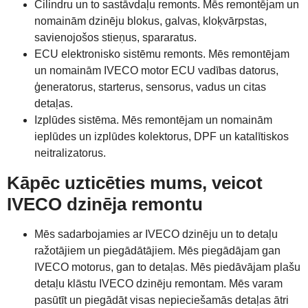
Cilindru un to sastāvdaļu remonts. Mēs remontējam un
nomainām dzinēju blokus, galvas, kloķvārpstas,
savienojošos stieņus, spararatus.
ECU elektronisko sistēmu remonts. Mēs remontējam
un nomainām IVECO motor ECU vadības datorus,
ģeneratorus, starterus, sensorus, vadus un citas
detaļas.
Izplūdes sistēma. Mēs remontējam un nomainām
ieplūdes un izplūdes kolektorus, DPF un katalītiskos
neitralizatorus.
Kāpēc uzticēties mums, veicot
IVECO dzinēja remontu
Mēs sadarbojamies ar IVECO dzinēju un to detaļu
ražotājiem un piegādātājiem. Mēs piegādājam gan
IVECO motorus, gan to detaļas. Mēs piedāvājam plašu
detaļu klāstu IVECO dzinēju remontam. Mēs varam
pasūtīt un piegādāt visas nepieciešamās detaļas ātri