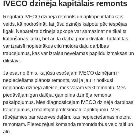
IVECO dzinēja kapitālais remonts
Regulāra IVECO dzinēja remonts un apkope ir labākais
veids, kā nodrošināt, lai jūsu dzinējs kalpotu pēc iespējas
ilgāk. Nepareiza dzinēja apkope var samazināt ne tikai tā
kalpošanas laiku, bet arī tā darba produktivitāti. Turklāt tas
var izraisīt nopietnākus citu motora daļu darbības
traucējumus, kas var izraisīt nevēlamas papildu izmaksas un
dīkstāvi.
Ja esat nolēmis, ka jūsu esošajam IVECO dzinējam ir
nepieciešams plānots remonts, vai ja jau ir notikusi
neplānota dzinēja atteice, mēs varam veikt remontu. Mēs
piedāvājam gan daļēja, gan pilna dzinēja remonta
pakalpojumus. Mēs diagnosticējam IVECO dzinēja darbības
traucējumus, izmantojot profesionālu aprīkojumu. Mēs
rūpējamies par rezerves daļām, kas nepieciešamas motora
remontam. Pieredzējusi komanda remontdarbus veic raiti un
ātri.