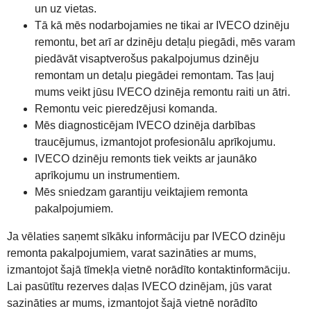
un uz vietas.
Tā kā mēs nodarbojamies ne tikai ar IVECO dzinēju
remontu, bet arī ar dzinēju detaļu piegādi, mēs varam
piedāvāt visaptverošus pakalpojumus dzinēju
remontam un detaļu piegādei remontam. Tas ļauj
mums veikt jūsu IVECO dzinēja remontu raiti un ātri.
Remontu veic pieredzējusi komanda.
Mēs diagnosticējam IVECO dzinēja darbības
traucējumus, izmantojot profesionālu aprīkojumu.
IVECO dzinēju remonts tiek veikts ar jaunāko
aprīkojumu un instrumentiem.
Mēs sniedzam garantiju veiktajiem remonta
pakalpojumiem.
Ja vēlaties saņemt sīkāku informāciju par IVECO dzinēju
remonta pakalpojumiem, varat sazināties ar mums,
izmantojot šajā tīmekļa vietnē norādīto kontaktinformāciju.
Lai pasūtītu rezerves daļas IVECO dzinējam, jūs varat
sazināties ar mums, izmantojot šajā vietnē norādīto