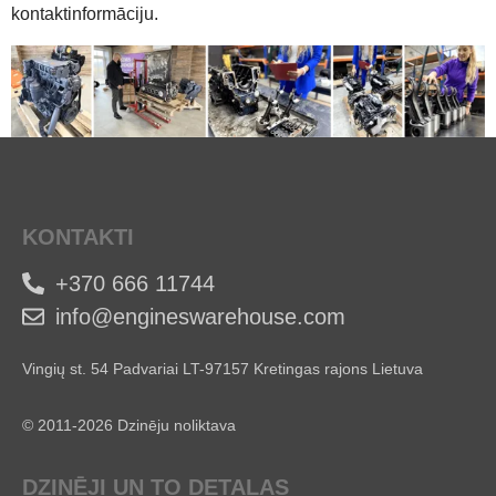
kontaktinformāciju.
KONTAKTI
+370 666 11744
info@engineswarehouse.com
Vingių st. 54 Padvariai LT-97157 Kretingas rajons Lietuva
© 2011-2026 Dzinēju noliktava
DZINĒJI UN TO DETAĻAS