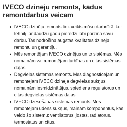
IVECO dzinēju remonts, kādus
remontdarbus veicam
IVECO dzinēju remonts tiek veikts mūsu darbnīcā, kur
tehniķi ar daudzu gadu pieredzi labi pārzina savu
darbu. Tas nodrošina augstas kvalitātes dzinēja
remontu un garantiju.
Mēs remontējam IVECO dzinējus un to sistēmas. Mēs
nomainām vai remontējam turbīnas un citas sistēmas
daļas.
Degvielas sistēmas remonts. Mēs diagnosticējam un
remontējam IVECO dzinēja degvielas sūkņus,
nomainām iesmidzinātājus, spiediena regulatorus un
citas degvielas sistēmas daļas.
IVECO dzesēšanas sistēmas remonts. Mēs
remontējam ūdens sūkņus, mainām komponentus, kas
veido šo sistēmu: ventilatorus, jostas, radiatorus,
termostatus un citus.