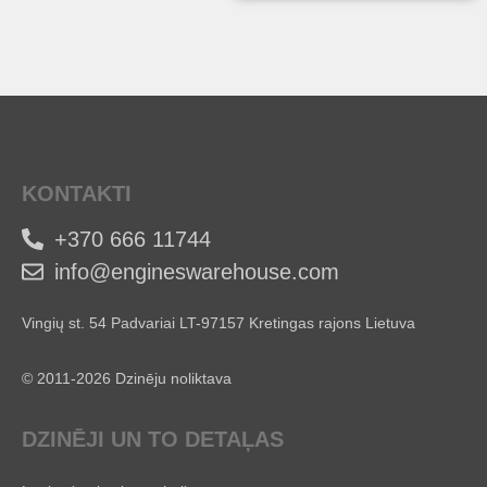
KONTAKTI
+370 666 11744
info@engineswarehouse.com
Vingių st. 54 Padvariai LT-97157 Kretingas rajons Lietuva
© 2011-2026 Dzinēju noliktava
DZINĒJI UN TO DETAĻAS