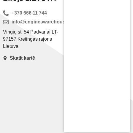
+370 666 11 744
info@engineswarehouse.com
Vingių st. 54 Padvariai LT-
97157 Kretingas rajons
Lietuva
Skatīt kartē