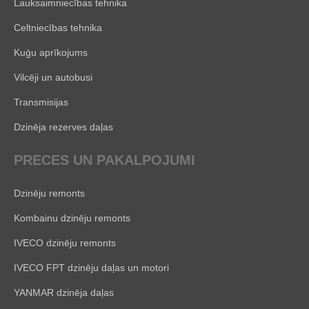
Lauksaimniecības tehnika
Celtniecības tehnika
Kuģu aprīkojums
Vilcēji un autobusi
Transmisijas
Dzinēja rezerves daļas
PRECES UN PAKALPOJUMI
Dzinēju remonts
Kombainu dzinēju remonts
IVECO dzinēju remonts
IVECO FPT dzinēju daļas un motori
YANMAR dzinēja daļas