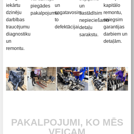
iekārtu
un
kapitālo
piegādes
un
dzinēju
sagatavosim
remontu,
pakalpojumu.
sastādīsim
darbības
to
sniegsim
nepieciešamo
traucējumu
defektācijai.
garantijas
detaļu
diagnostiku
darbiem un
sarakstu.
un
detaļām.
remontu.
PAKALPOJUMI, KO MĒS
VEICAM