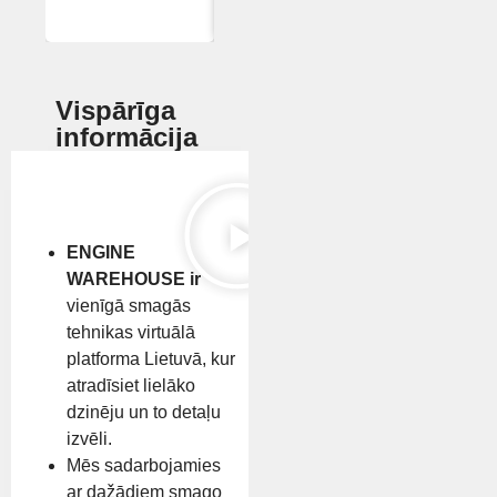
Vispārīga
informācija
ENGINE
WAREHOUSE ir
vienīgā smagās
tehnikas virtuālā
platforma Lietuvā, kur
atradīsiet lielāko
dzinēju un to detaļu
izvēli.
Mēs sadarbojamies
ar dažādiem smago