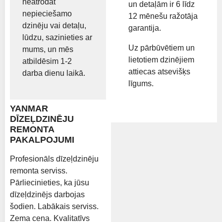
neatrodat
un detaļām ir 6 līdz
nepieciešamo
12 mēnešu ražotāja
dzinēju vai detaļu,
garantija.
lūdzu, sazinieties ar
Uz pārbūvētiem un
mums, un mēs
lietotiem dzinējiem
atbildēsim 1-2
attiecas atsevišķs
darba dienu laikā.
līgums.
YANMAR
DĪZEĻDZINĒJU
REMONTA
PAKALPOJUMI
Profesionāls dīzeļdzinēju
remonta serviss.
Pārliecinieties, ka jūsu
dīzeļdzinējs darbojas
šodien. Labākais serviss.
Zema cena. Kvalitatīvs