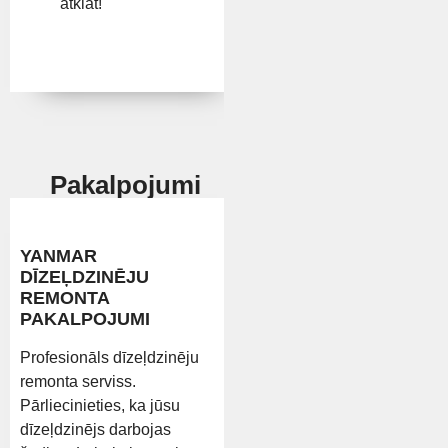
atklāt!
Pakalpojumi
YANMAR
DĪZEĻDZINĒJU
REMONTA
PAKALPOJUMI
Profesionāls dīzeļdzinēju
remonta serviss.
Pārliecinieties, ka jūsu
dīzeļdzinējs darbojas