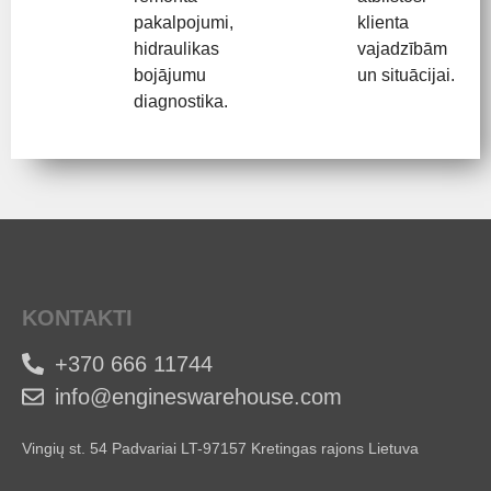
pakalpojumi,
klienta
hidraulikas
vajadzībām
bojājumu
un situācijai.
diagnostika.
KONTAKTI
+370 666 11744
info@engineswarehouse.com
Vingių st. 54 Padvariai LT-97157 Kretingas rajons Lietuva