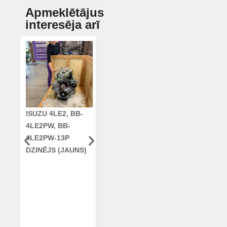
Apmeklētājus
interesēja arī
ISUZU 4LE2, BB-
CUMMINS QSC8.3,
KLOĶVĀRPS
4LE2PW, BB-
6TAA-8304
RE42671, RE5
4LE2PW-13P
DZINĒJS CASE
AR96189.02 
DZINĒJS (JAUNS)
2388 KOMBAINAM
DEERE
(ATJAUNOTS)