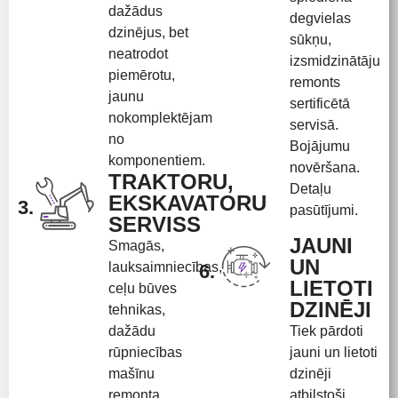
dažādus
degvielas
dzinējus, bet
sūkņu,
neatrodot
izsmidzinātāju
piemērotu,
remonts
jaunu
sertificētā
nokomplektējam
servisā.
no
Bojājumu
komponentiem.
novēršana.
TRAKTORU,
Detaļu
EKSKAVATORU
3.
pasūtījumi.
SERVISS
JAUNI
Smagās,
UN
lauksaimniecības,
6.
LIETOTI
ceļu būves
DZINĒJI
tehnikas,
dažādu
Tiek pārdoti
rūpniecības
jauni un lietoti
mašīnu
dzinēji
remonta
atbilstoši