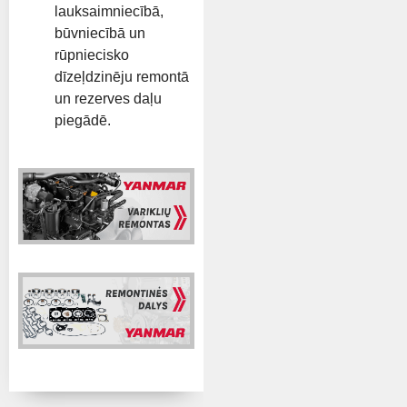
lauksaimniecībā,
būvniecībā un
rūpniecisko
dīzeļdzinēju remontā
un rezerves daļu
piegādē.