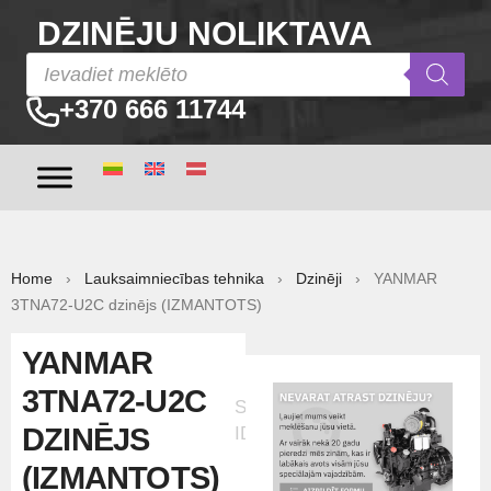
DZINĒJU NOLIKTAVA
+370 666 11744
Home
›
Lauksaimniecības tehnika
›
Dzinēji
› YANMAR
3TNA72-U2C dzinējs (IZMANTOTS)
YANMAR
3TNA72-U2C
Sludinājuma
DZINĒJS
ID:25127
(IZMANTOTS)