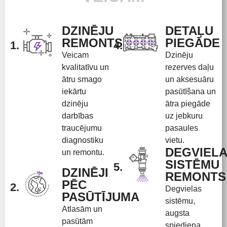
DZINĒJU
DETAĻU
REMONTS
PIEGĀDE
1.
4.
Veicam
Dzinēju
kvalitatīvu un
rezerves daļu
ātru smago
un aksesuāru
iekārtu
pasūtīšana un
dzinēju
ātra piegāde
darbības
uz jebkuru
traucējumu
pasaules
diagnostiku
vietu.
DEGVIEL
un remontu.
SISTĒMU
5.
DZINĒJI
REMONTS
PĒC
2.
Degvielas
PASŪTĪJUMA
sistēmu,
Atlasām un
augsta
pasūtām
spiediena