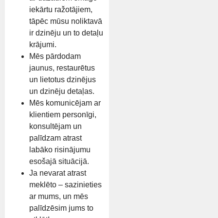
iekārtu ražotājiem,
tāpēc mūsu noliktavā
ir dzinēju un to detaļu
krājumi.
Mēs pārdodam
jaunus, restaurētus
un lietotus dzinējus
un dzinēju detaļas.
Mēs komunicējam ar
klientiem personīgi,
konsultējam un
palīdzam atrast
labāko risinājumu
esošajā situācijā.
Ja nevarat atrast
meklēto – sazinieties
ar mums, un mēs
palīdzēsim jums to