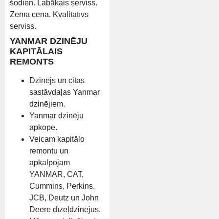
šodien. Labākais serviss.
Zema cena. Kvalitatīvs
serviss.
YANMAR DZINĒJU
KAPITĀLAIS
REMONTS
Dzinējs un citas
sastāvdaļas Yanmar
dzinējiem.
Yanmar dzinēju
apkope.
Veicam kapitālo
remontu un
apkalpojam
YANMAR, CAT,
Cummins, Perkins,
JCB, Deutz un John
Deere dīzeļdzinējus.