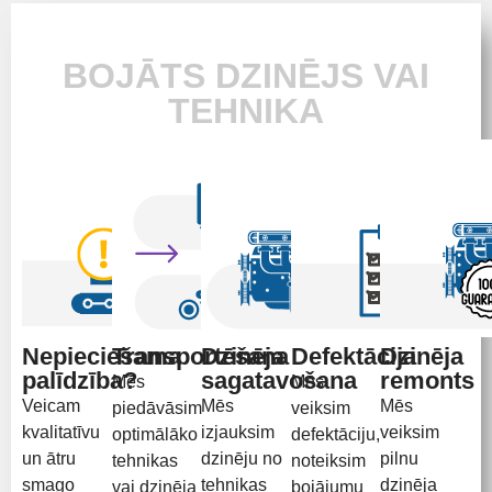
BOJĀTS DZINĒJS VAI
TEHNIKA
Nepieciešama
Transportēšana
Dzinēja
Defektācija
Dzinēja
palīdzība?
sagatavošana
remonts
Mēs
Mēs
Veicam
Mēs
Mēs
piedāvāsim
veiksim
kvalitatīvu
izjauksim
veiksim
optimālāko
defektāciju,
un ātru
dzinēju no
pilnu
tehnikas
noteiksim
smago
tehnikas
dzinēja
vai dzinēja
bojājumu