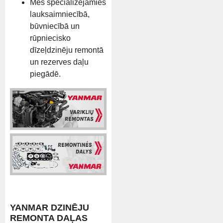
Mēs specializējamies
lauksaimniecībā,
būvniecībā un
rūpniecisko
dīzeļdzinēju remontā
un rezerves daļu
piegādē.
YANMAR DZINĒJU
REMONTA DAĻAS