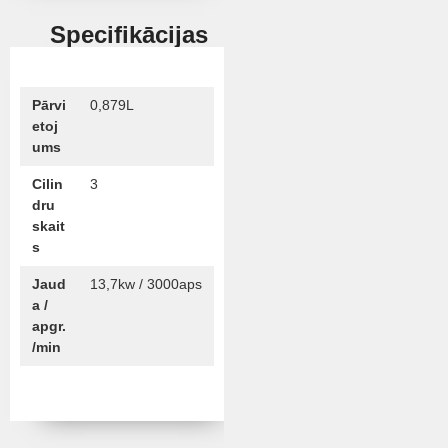
Specifikācijas
Pārvi
0,879L
etoj
ums
Cilin
3
dru
skait
s
Jaud
13,7kw / 3000aps
a /
apgr.
/min