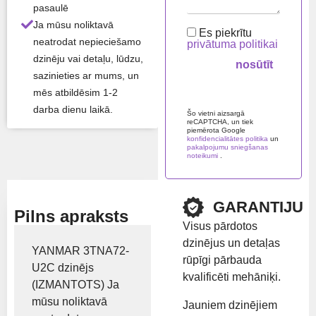
pasaulē
Ja mūsu noliktavā
Visas produkta īpašības ›
Es piekrītu
neatrodat nepieciešamo
privātuma politikai
dzinēju vai detaļu, lūdzu,
Atlikums:
Ir noliktavā
sazinieties ar mums, un
mēs atbildēsim 1-2
Please
Preču zīme:
Yanmar
darba dienu laikā.
leave
Šo vietni aizsargā
reCAPTCHA, un tiek
this
piemērota Google
field
konfidencialitātes politika
un
empty.
pakalpojumu sniegšanas
Rādīt cenu
noteikumi
.
GARANTIJU
Pilns apraksts
Visus pārdotos
dzinējus un detaļas
YANMAR 3TNA72-
rūpīgi pārbauda
U2C dzinējs
kvalificēti mehāniķi.
(IZMANTOTS) Ja
mūsu noliktavā
Jauniem dzinējiem