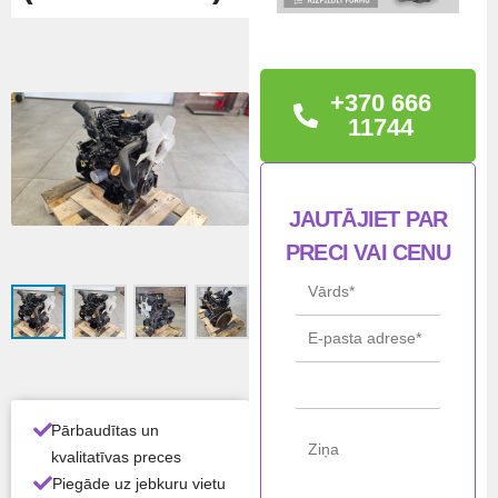
TEHNISKĀ
INFORMĀCIJA
+370 666
DZINĒJS YANMAR
11744
3TNA72-U2C Stāvoklis
LIETOTS
JAUTĀJIET PAR
STĀ
Lietots
PRECI VAI CENU
VOK
LIS
Ražo
Yanmar
tājs
Mod
3TNA72
elis
Pārbaudītas un
kvalitatīvas preces
Gali
13,7 kW
Piegāde uz jebkuru vietu
a