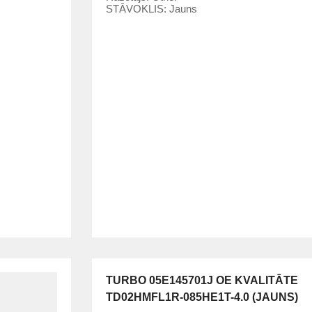
STĀVOKLIS:
Jauns
TURBO 05E145701J OE KVALITĀTE
TD02HMFL1R-085HE1T-4.0 (JAUNS)