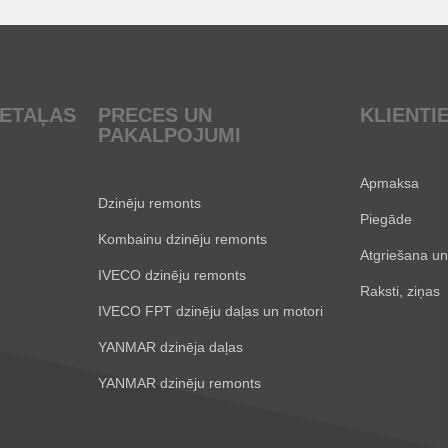
DETAĻAS
PRECES UN
KLIENTI
PAKALPOJUMI
Apmaksa
Dzinēju remonts
Piegāde
Kombainu dzinēju remonts
Atgriešana un
IVECO dzinēju remonts
Raksti, ziņas
IVECO FPT dzinēju daļas un motori
YANMAR dzinēja daļas
YANMAR dzinēju remonts