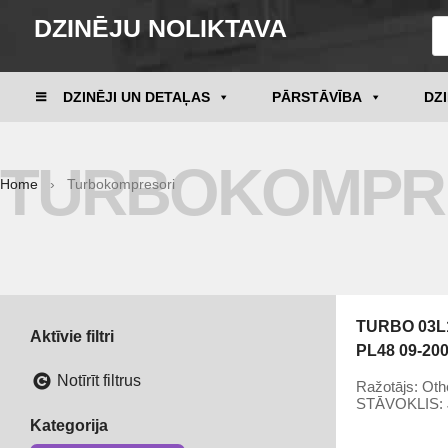
DZINĒJU NOLIKTAVA
DZINĒJI UN DETAĻAS
PĀRSTĀVĪBA
DZ
TURBOKOMPR
Home
› Turbokompresori
TURBO 03L1
Aktīvie filtri
PL48 09-20
Notīrīt filtrus
Ražotājs:
Oth
STĀVOKLIS:
Kategorija