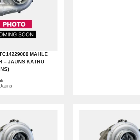
TC14229000 MAHLE
/R – JAUNS KATRU
UNS)
le
Jauns