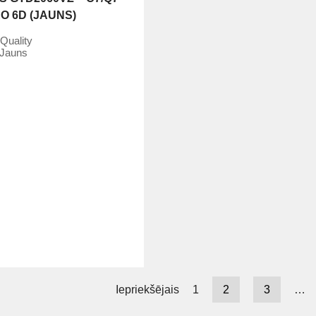
O 6D (JAUNS)
Quality
Jauns
Iepriekšējais
1
2
3
…