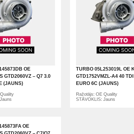
145873DB OE
TURBO 05L253019L OE 
 GTD2060VZ – Q7 3.0
GTD1752VMZL-A4 40 TD
E (JAUNS)
EURO 6C (JAUNS)
Quality
Ražotājs:
OE Quality
Jauns
STĀVOKLIS:
Jauns
145873FA OE
S GTD2060VZ – C7/Q7