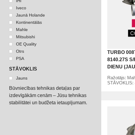
IHI
Iveco
Jaunā Holande
Kontinentālās
Mahle
Mitsubishi
OE Quality
Otrs
TURBO 008
PSA
8140.27S S
DIENU (JA
STĀVOKLIS
Ražotājs:
Mah
Jauns
STĀVOKLIS:
Būvniecības tehnikas detaļas par
izdevīgākām cenām – Jūsu tehnikas
stabilitātei un budžeta ietaupījumam.