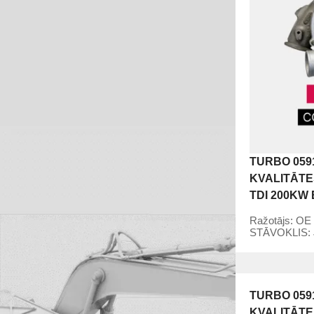
TURBO 059
KVALITĀTES
TDI 200KW 
Ražotājs:
OE 
STĀVOKLIS:
TURBO 059
KVALITĀTE