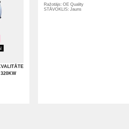
Ražotājs:
OE Quality
STĀVOKLIS:
Jauns
KVALITĀTE
I 320KW