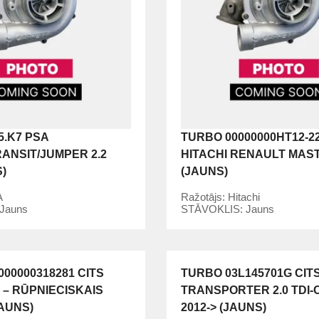
5.K7 PSA
TURBO 00000000HT12-2
ANSIT/JUMPER 2.2
HITACHI RENAULT MAST
)
(JAUNS)
A
Ražotājs:
Hitachi
Jauns
STĀVOKLIS:
Jauns
00000318281 CITS
TURBO 03L145701G CIT
 – RŪPNIECISKAIS
TRANSPORTER 2.0 TDI-C
JAUNS)
2012-> (JAUNS)