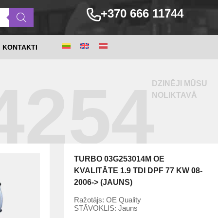
+370 666 11744
KONTAKTI
4254
DZINĒJI MŪSU
NOLIKTAVĀ
TURBO 03G253014M OE
KVALITĀTE 1.9 TDI DPF 77 KW 08-
2006-> (JAUNS)
Ražotājs:
OE Quality
STĀVOKLIS:
Jauns