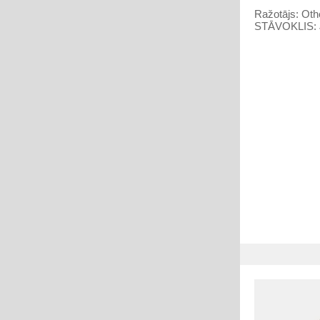
Ražotājs:
Oth
STĀVOKLIS: