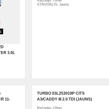
Ražotājs:
Other
STĀVOKLIS:
Jauns
2D
ER 3.0L
S
TURBO 03L253019P CITS
R 11-
A3/CADDY III 2.0 TDI (JAUNS)
Ražotājs:
Other