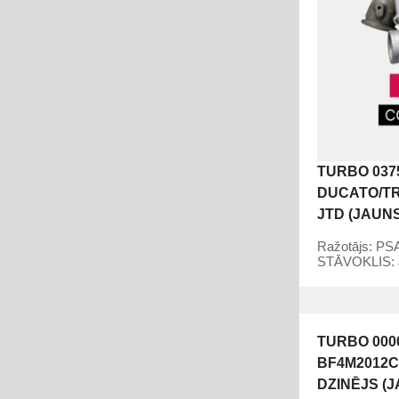
TURBO 037
DUCATO/TR
JTD (JAUNS
Ražotājs:
PS
STĀVOKLIS:
TURBO 0000
BF4M2012C
DZINĒJS (