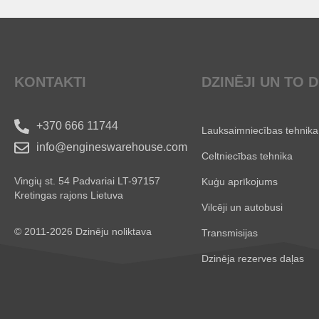
KONTAKTI
DZINĒJI UN TO 
+370 666 11744
Lauksaimniecības tehnika
info@engineswarehouse.com
Celtniecības tehnika
Vingių st. 54 Padvariai LT-97157
Kuģu aprīkojums
Kretingas rajons Lietuva
Vilcēji un autobusi
© 2011-2026 Dzinēju noliktava
Transmisijas
Dzinēja rezerves daļas