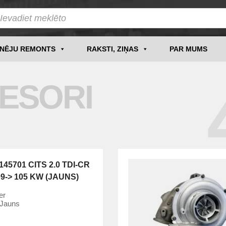
INĒJU REMONTS
RAKSTI, ZIŅAS
PAR MUMS
ESORI
45701 CITS 2.0 TDI-CR
09-> 105 KW (JAUNS)
er
Jauns