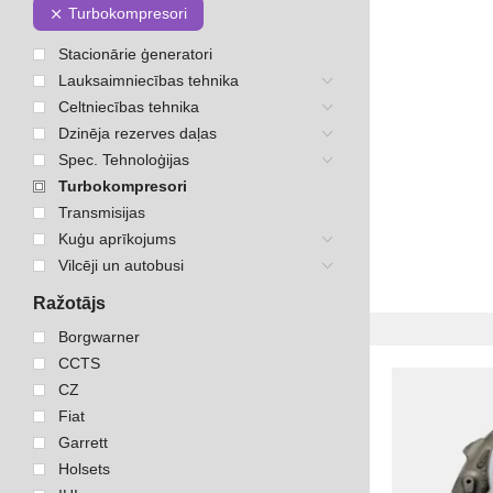
Turbokompresori
Stacionārie ģeneratori
Lauksaimniecības tehnika
Celtniecības tehnika
Dzinēja rezerves daļas
Spec. Tehnoloģijas
Turbokompresori
Transmisijas
Kuģu aprīkojums
Vilcēji un autobusi
Ražotājs
Borgwarner
CCTS
CZ
Fiat
Garrett
Holsets