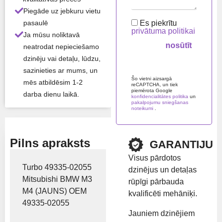
Piegāde uz jebkuru vietu
Preču zīme:
Mitsubishi
Es piekrītu
pasaulē
privātuma politikai
Ja mūsu noliktavā
Rādīt cenu
neatrodat nepieciešamo
dzinēju vai detaļu, lūdzu,
Please leave this field em
sazinieties ar mums, un
Šo vietni aizsargā
mēs atbildēsim 1-2
reCAPTCHA, un tiek
piemērota Google
darba dienu laikā.
konfidencialitātes politika
un
pakalpojumu sniegšanas
noteikumi
.
Pilns apraksts
GARANTIJU
Visus pārdotos
Turbo 49335-02055
dzinējus un detaļas
Mitsubishi BMW M3
rūpīgi pārbauda
M4 (JAUNS) OEM
kvalificēti mehāniķi.
49335-02055
Jauniem dzinējiem