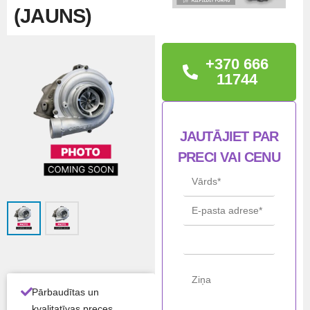
(JAUNS)
TEHNISKĀ
+370 666
INFORMĀCIJA
11744
BMW M3 M4
JAUTĀJIET PAR
Ražo
Mitsubishi
PRECI VAI CENU
tājs
STĀ
Jauns
VOK
LIS
Visas produkta īpašības ›
Atlikums:
Ir noliktavā
Pārbaudītas un
kvalitatīvas preces