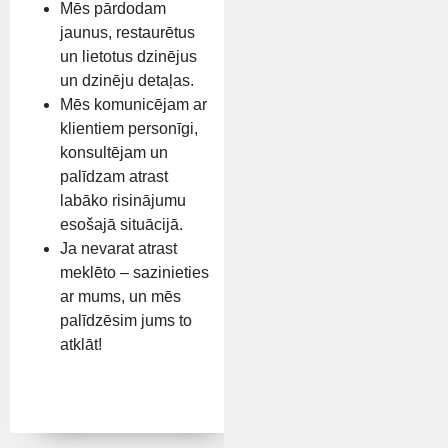
Mēs pārdodam
jaunus, restaurētus
un lietotus dzinējus
un dzinēju detaļas.
Mēs komunicējam ar
klientiem personīgi,
konsultējam un
palīdzam atrast
labāko risinājumu
esošajā situācijā.
Ja nevarat atrast
meklēto – sazinieties
ar mums, un mēs
palīdzēsim jums to
atklāt!