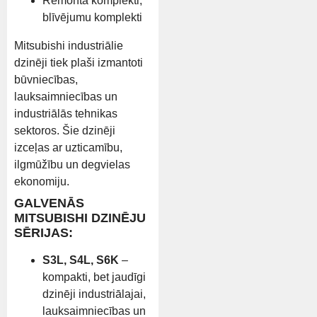
Remonta komplekti,
blīvējumu komplekti
Mitsubishi industriālie
dzinēji tiek plaši izmantoti
būvniecības,
lauksaimniecības un
industriālās tehnikas
sektoros. Šie dzinēji
izceļas ar uzticamību,
ilgmūžību un degvielas
ekonomiju.
GALVENĀS
MITSUBISHI DZINĒJU
SĒRIJAS:
S3L, S4L, S6K
–
kompakti, bet jaudīgi
dzinēji industriālajai,
lauksaimniecības un