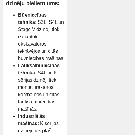
dzinēju pielietojums:
Būvniecības
tehnika:
S3L, S4L un
Stage V dzinēji tiek
izmantoti
ekskavatoros,
iekrāvējos un citās
būvniecības mašīnās.
Lauksaimniecības
tehnika:
S4L un K
sērijas dzinēji tiek
montēti traktoros,
kombainos un citās
lauksaimniecības
mašīnās.
Industriālās
mašīnas:
K sērijas
dzinēji tiek plaši