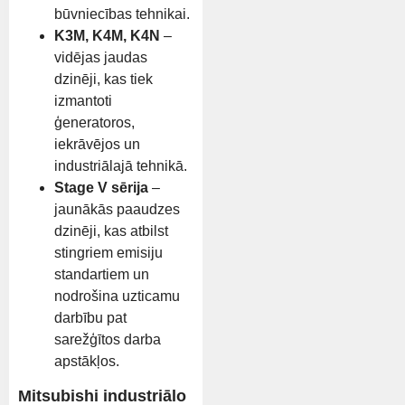
būvniecības tehnikai.
K3M, K4M, K4N
–
vidējas jaudas
dzinēji, kas tiek
izmantoti
ģeneratoros,
iekrāvējos un
industriālajā tehnikā.
Stage V sērija
–
jaunākās paaudzes
dzinēji, kas atbilst
stingriem emisiju
standartiem un
nodrošina uzticamu
darbību pat
sarežģītos darba
apstākļos.
Mitsubishi industriālo