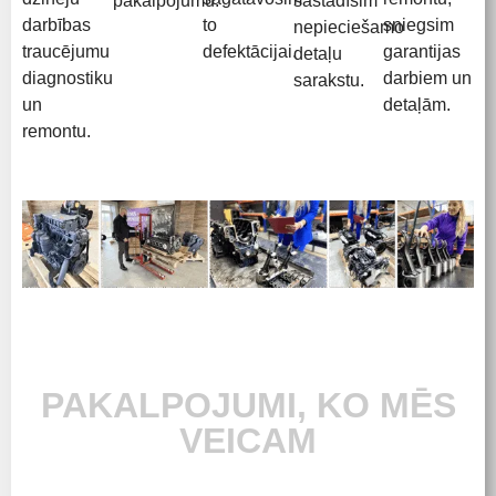
pakalpojumu.
sastādīsim
darbības
to
sniegsim
nepieciešamo
traucējumu
defektācijai.
garantijas
detaļu
diagnostiku
darbiem un
sarakstu.
un
detaļām.
remontu.
PAKALPOJUMI, KO MĒS
VEICAM