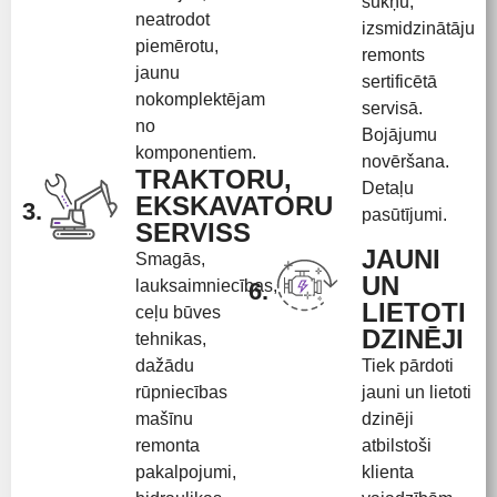
sūkņu,
neatrodot
izsmidzinātāju
piemērotu,
remonts
jaunu
sertificētā
nokomplektējam
servisā.
no
Bojājumu
komponentiem.
novēršana.
TRAKTORU,
Detaļu
EKSKAVATORU
3.
pasūtījumi.
SERVISS
JAUNI
Smagās,
UN
lauksaimniecības,
6.
LIETOTI
ceļu būves
DZINĒJI
tehnikas,
dažādu
Tiek pārdoti
rūpniecības
jauni un lietoti
mašīnu
dzinēji
remonta
atbilstoši
pakalpojumi,
klienta