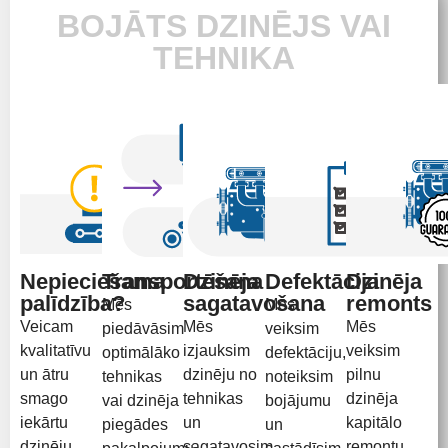
BOJĀTS DZINĒJS VAI
TEHNIKA
Nepieciešama
Transportēšana
Dzinēja
Defektācija
Dzinēja
palīdzība?
sagatavošana
remonts
Mēs
Mēs
Veicam
Mēs
Mēs
piedāvāsim
veiksim
kvalitatīvu
izjauksim
veiksim
optimālāko
defektāciju,
un ātru
dzinēju no
pilnu
tehnikas
noteiksim
smago
tehnikas
dzinēja
vai dzinēja
bojājumu
iekārtu
un
kapitālo
piegādes
un
dzinēju
sagatavosim
remontu,