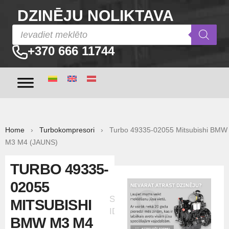
DZINĒJU NOLIKTAVA
+370 666 11744
Home
›
Turbokompresori
› Turbo 49335-02055 Mitsubishi BMW
M3 M4 (JAUNS)
TURBO 49335-
02055
Sludinājuma
MITSUBISHI
ID:38333
BMW M3 M4