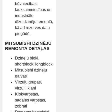
būvniecības,
lauksaimniecības un
industriālo
dīzeļdzinēju remontā,
kā arī rezerves daļu
piegādē.
MITSUBISHI DZINĒJU
REMONTA DETAĻAS
Dzinēju bloki,
shortblock, longblock
Mitsubishi dzinēju
galvas
Virzuļu grupas,
virzuļi, klaņi
Kloķvārpstas,
sadales vārpstas,
zobrati