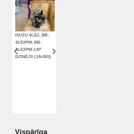
ISUZU 4LE2, BB-
CUMMINS QSC8.3,
KLOĶVĀRPS
4LE2PW, BB-
6TAA-8304
RE42671, RE5
4LE2PW-13P
DZINĒJS CASE
AR96189.02 
DZINĒJS (JAUNS)
2388 KOMBAINAM
DEERE
(ATJAUNOTS)
Vispārīga