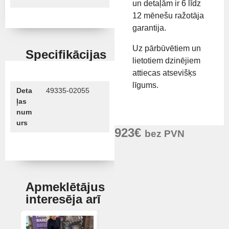
un detaļām ir 6 līdz
12 mēnešu ražotāja
garantija.
Uz pārbūvētiem un
Specifikācijas
lietotiem dzinējiem
attiecas atsevišķs
līgums.
Deta
49335-02055
ļas
num
urs
923
€
bez PVN
Apmeklētājus
interesēja arī