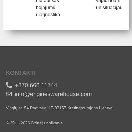
hidraulikas
vajadzībām
bojājumu
un situācijai.
diagnostika.
KONTAKTI
+370 666 11744
info@engineswarehouse.com
Vingių st. 54 Padvariai LT-97157 Kretingas rajons Lietuva
© 2011-2026 Dzinēju noliktava