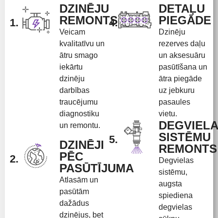
DZINĒJU
DETAĻU
REMONTS
PIEGĀDE
1.
4.
Veicam
Dzinēju
kvalitatīvu un
rezerves daļu
ātru smago
un aksesuāru
iekārtu
pasūtīšana un
dzinēju
ātra piegāde
darbības
uz jebkuru
traucējumu
pasaules
diagnostiku
vietu.
DEGVIEL
un remontu.
SISTĒMU
5.
DZINĒJI
REMONTS
PĒC
2.
Degvielas
PASŪTĪJUMA
sistēmu,
Atlasām un
augsta
pasūtām
spiediena
dažādus
degvielas
dzinējus, bet