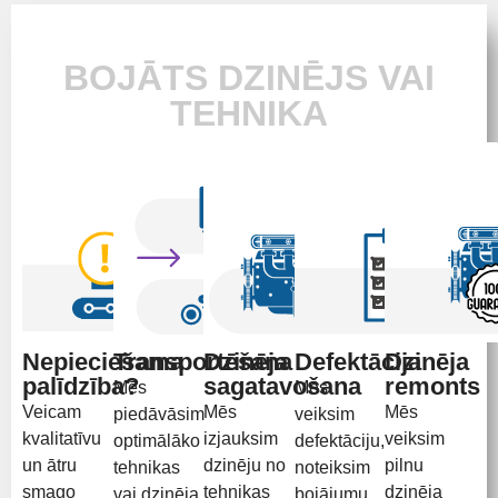
BOJĀTS DZINĒJS VAI
TEHNIKA
Nepieciešama
Transportēšana
Dzinēja
Defektācija
Dzinēja
palīdzība?
sagatavošana
remonts
Mēs
Mēs
Veicam
Mēs
Mēs
piedāvāsim
veiksim
kvalitatīvu
izjauksim
veiksim
optimālāko
defektāciju,
un ātru
dzinēju no
pilnu
tehnikas
noteiksim
smago
tehnikas
dzinēja
vai dzinēja
bojājumu