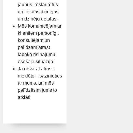
jaunus, restaurētus
un lietotus dzinējus
un dzinēju detaļas.
Mēs komunicējam ar
klientiem personīgi,
konsultējam un
palīdzam atrast
labāko risinājumu
esošajā situācijā.
Ja nevarat atrast
meklēto – sazinieties
ar mums, un mēs
palīdzēsim jums to
atklāt!