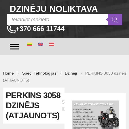
DZINĒJU NOLIKTAVA
+370 666 11744
Home
›
Spec. Tehnoloģijas
›
Dzinēji
› PERKINS 3058 dzinējs
(ATJAUNOTS)
PERKINS 3058
Sludinājuma
DZINĒJS
ID:20170
(ATJAUNOTS)