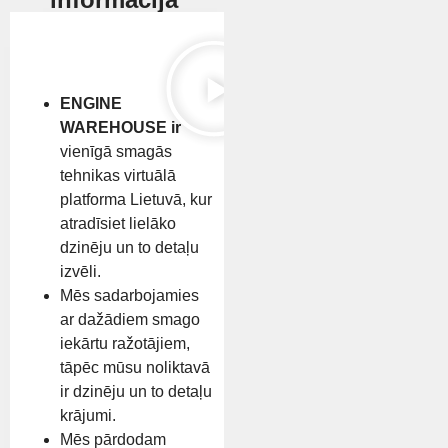
ENGINE
WAREHOUSE ir
vienīgā smagās
tehnikas virtuālā
platforma Lietuvā, kur
atradīsiet lielāko
dzinēju un to detaļu
izvēli.
Mēs sadarbojamies
ar dažādiem smago
iekārtu ražotājiem,
tāpēc mūsu noliktavā
ir dzinēju un to detaļu
krājumi.
Mēs pārdodam