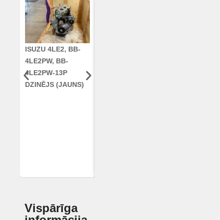
ISUZU 4LE2, BB-
CUMMINS QSC8.3,
KLOĶVĀRPS
4LE2PW, BB-
6TAA-8304
RE42671, RE5
4LE2PW-13P
DZINĒJS CASE
AR96189.02 
DZINĒJS (JAUNS)
2388 KOMBAINAM
DEERE
(ATJAUNOTS)
Vispārīga
informācija