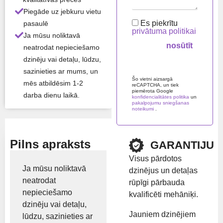
Atlikums:
Ir noliktavā
Piegāde uz jebkuru vietu
Es piekrītu
pasaulē
privātuma politikai
Ja mūsu noliktavā
Preču zīme:
Perkins
neatrodat nepieciešamo
dzinēju vai detaļu, lūdzu,
Rādīt cenu
Please leave this field em
sazinieties ar mums, un
Šo vietni aizsargā
mēs atbildēsim 1-2
reCAPTCHA, un tiek
piemērota Google
darba dienu laikā.
konfidencialitātes politika
un
pakalpojumu sniegšanas
noteikumi
.
Pilns apraksts
GARANTIJU
Visus pārdotos
Ja mūsu noliktavā
dzinējus un detaļas
neatrodat
rūpīgi pārbauda
nepieciešamo
kvalificēti mehāniķi.
dzinēju vai detaļu,
Jauniem dzinējiem
lūdzu, sazinieties ar