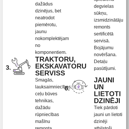
dažādus
degvielas
dzinējus, bet
sūkņu,
neatrodot
izsmidzinātāju
piemērotu,
remonts
jaunu
sertificētā
nokomplektējam
servisā.
no
Bojājumu
komponentiem.
novēršana.
TRAKTORU,
Detaļu
EKSKAVATORU
3.
pasūtījumi.
SERVISS
JAUNI
Smagās,
UN
lauksaimniecības,
6.
LIETOTI
ceļu būves
DZINĒJI
tehnikas,
dažādu
Tiek pārdoti
rūpniecības
jauni un lietoti
mašīnu
dzinēji
remonta
atbilstoši