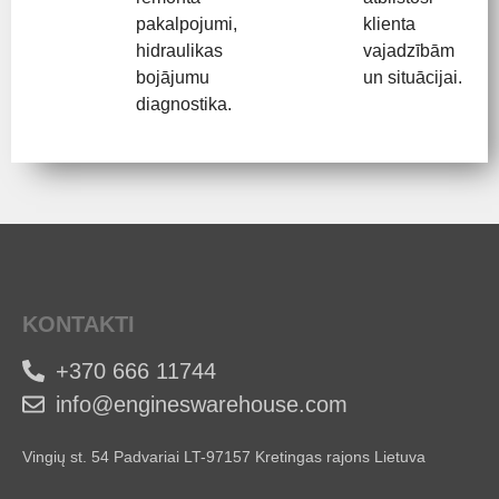
pakalpojumi,
klienta
hidraulikas
vajadzībām
bojājumu
un situācijai.
diagnostika.
KONTAKTI
+370 666 11744
info@engineswarehouse.com
Vingių st. 54 Padvariai LT-97157 Kretingas rajons Lietuva