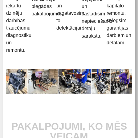
iekārtu
un
kapitālo
piegādes
un
dzinēju
sagatavosim
remontu,
pakalpojumu.
sastādīsim
darbības
to
sniegsim
nepieciešamo
traucējumu
defektācijai.
garantijas
detaļu
diagnostiku
darbiem un
sarakstu.
un
detaļām.
remontu.
PAKALPOJUMI, KO MĒS
VEICAM