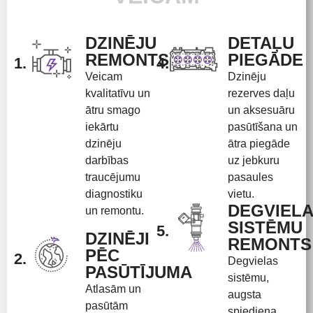
DZINĒJU
DETAĻU
REMONTS
PIEGĀDE
1.
4.
Veicam
Dzinēju
kvalitatīvu un
rezerves daļu
ātru smago
un aksesuāru
iekārtu
pasūtīšana un
dzinēju
ātra piegāde
darbības
uz jebkuru
traucējumu
pasaules
diagnostiku
vietu.
DEGVIEL
un remontu.
SISTĒMU
5.
DZINĒJI
REMONTS
PĒC
2.
Degvielas
PASŪTĪJUMA
sistēmu,
Atlasām un
augsta
pasūtām
spiediena