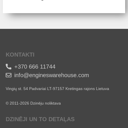
KONTAKTI
+370 666 11744
info@engineswarehouse.com
Vingių st. 54 Padvariai LT-97157 Kretingas rajons Lietuva
© 2011-2026 Dzinēju noliktava
DZINĒJI UN TO DETAĻAS