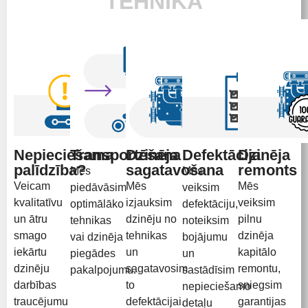
TEHNIKA
Nepieciešama
Transportēšana
Dzinēja
Defektācija
Dzinēja
palīdzība?
sagatavošana
remonts
Mēs
Mēs
Veicam
Mēs
Mēs
piedāvāsim
veiksim
kvalitatīvu
izjauksim
veiksim
optimālāko
defektāciju,
un ātru
dzinēju no
pilnu
tehnikas
noteiksim
smago
tehnikas
dzinēja
vai dzinēja
bojājumu
iekārtu
un
kapitālo
piegādes
un
dzinēju
sagatavosim
remontu,
pakalpojumu.
sastādīsim
darbības
to
sniegsim
nepieciešamo
traucējumu
defektācijai.
garantijas
detaļu