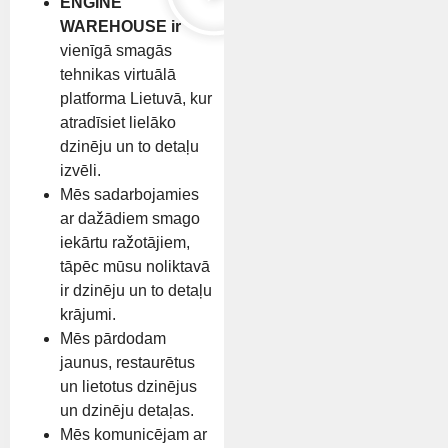
ENGINE
WAREHOUSE ir
vienīgā smagās
tehnikas virtuālā
platforma Lietuvā, kur
atradīsiet lielāko
dzinēju un to detaļu
izvēli.
Mēs sadarbojamies
ar dažādiem smago
iekārtu ražotājiem,
tāpēc mūsu noliktavā
ir dzinēju un to detaļu
krājumi.
Mēs pārdodam
jaunus, restaurētus
un lietotus dzinējus
un dzinēju detaļas.
Mēs komunicējam ar