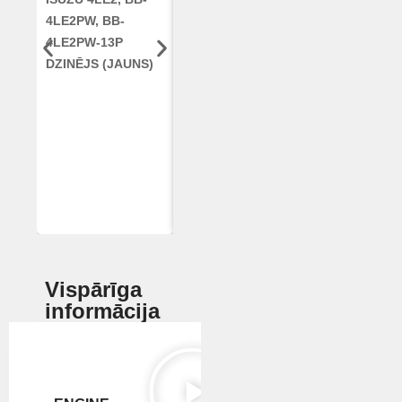
4LE2PW, BB-
6TAA-8304
RE42671, RE5
4LE2PW-13P
DZINĒJS CASE
AR96189.02 
DZINĒJS (JAUNS)
2388 KOMBAINAM
DEERE
(ATJAUNOTS)
Vispārīga
informācija