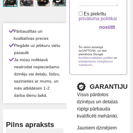
Atlikums:
Ir noliktavā
Es piekrītu
privātuma politikai
Preču zīme:
Perkins
Pārbaudītas un
kvalitatīvas preces
Please leave this field em
Rādīt cenu
Piegāde uz jebkuru vietu
Šo vietni aizsargā
reCAPTCHA, un tiek
pasaulē
piemērota Google
konfidencialitātes politika
un
Ja mūsu noliktavā
pakalpojumu sniegšanas
noteikumi
.
neatrodat nepieciešamo
dzinēju vai detaļu, lūdzu,
sazinieties ar mums, un
GARANTIJU
mēs atbildēsim 1-2
Visus pārdotos
darba dienu laikā.
dzinējus un detaļas
rūpīgi pārbauda
kvalificēti mehāniķi.
Pilns apraksts
Jauniem dzinējiem