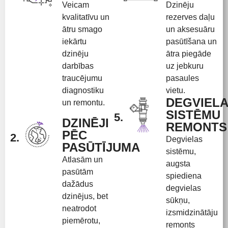
Veicam
Dzinēju
kvalitatīvu un
rezerves daļu
ātru smago
un aksesuāru
iekārtu
pasūtīšana un
dzinēju
ātra piegāde
darbības
uz jebkuru
traucējumu
pasaules
diagnostiku
vietu.
DEGVIEL
un remontu.
SISTĒMU
5.
DZINĒJI
REMONTS
PĒC
2.
Degvielas
PASŪTĪJUMA
sistēmu,
Atlasām un
augsta
pasūtām
spiediena
dažādus
degvielas
dzinējus, bet
sūkņu,
neatrodot
izsmidzinātāju
piemērotu,
remonts