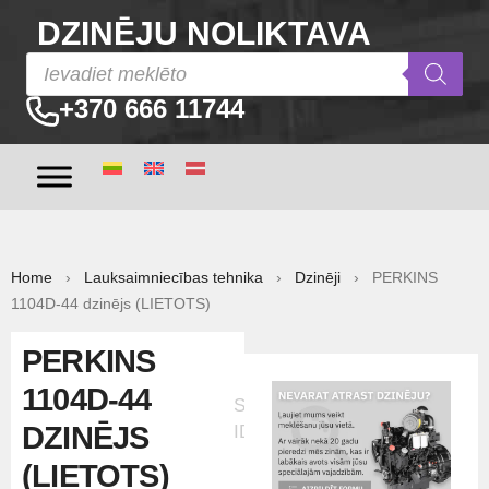
DZINĒJU NOLIKTAVA
+370 666 11744
Home
›
Lauksaimniecības tehnika
›
Dzinēji
› PERKINS
1104D-44 dzinējs (LIETOTS)
PERKINS
1104D-44
Sludinājuma
DZINĒJS
ID:20527
(LIETOTS)