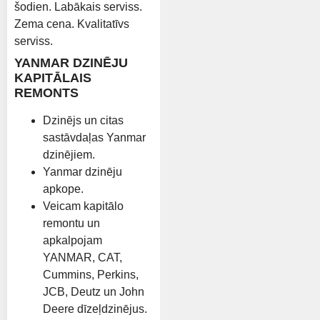
šodien. Labākais serviss.
Zema cena. Kvalitatīvs
serviss.
YANMAR DZINĒJU
KAPITĀLAIS
REMONTS
Dzinējs un citas
sastāvdaļas Yanmar
dzinējiem.
Yanmar dzinēju
apkope.
Veicam kapitālo
remontu un
apkalpojam
YANMAR, CAT,
Cummins, Perkins,
JCB, Deutz un John
Deere dīzeļdzinējus.