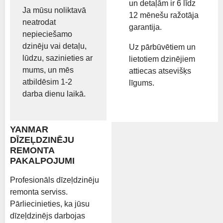
un detaļām ir 6 līdz
Ja mūsu noliktavā
12 mēnešu ražotāja
neatrodat
garantija.
nepieciešamo
dzinēju vai detaļu,
Uz pārbūvētiem un
lūdzu, sazinieties ar
lietotiem dzinējiem
mums, un mēs
attiecas atsevišķs
atbildēsim 1-2
līgums.
darba dienu laikā.
YANMAR
DĪZEĻDZINĒJU
REMONTA
PAKALPOJUMI
Profesionāls dīzeļdzinēju
remonta serviss.
Pārliecinieties, ka jūsu
dīzeļdzinējs darbojas