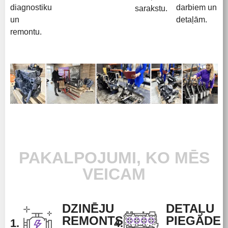
diagnostiku
darbiem un
sarakstu.
un
detaļām.
remontu.
PAKALPOJUMI, KO MĒS
VEICAM
DZINĒJU
DETAĻU
REMONTS
PIEGĀDE
1.
4.