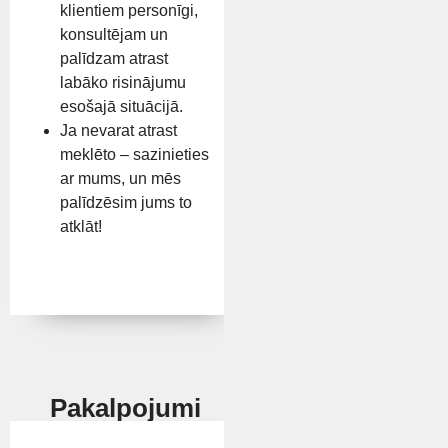
klientiem personīgi,
konsultējam un
palīdzam atrast
labāko risinājumu
esošajā situācijā.
Ja nevarat atrast
meklēto – sazinieties
ar mums, un mēs
palīdzēsim jums to
atklāt!
Pakalpojumi