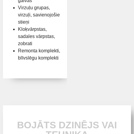
galvas
Virzuļu grupas,
virzuļi, savienojošie
stieņi
Kloķvārpstas,
sadales vārpstas,
zobrati
Remonta komplekti,
blīvslēgu komplekti
BOJĀTS DZINĒJS VAI