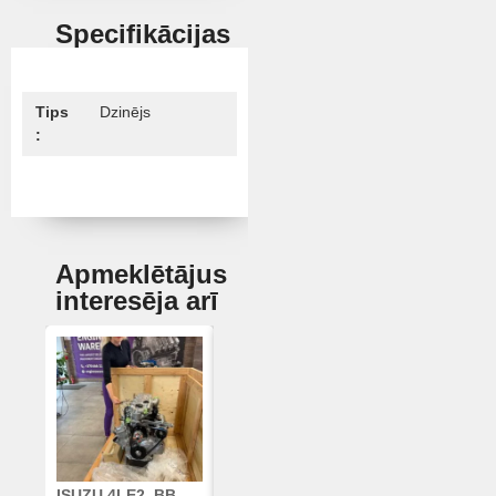
Specifikācijas
Tips
Dzinējs
:
Apmeklētājus
interesēja arī
ISUZU 4LE2, BB-
CUMMINS QSC8.3,
KLOĶVĀRPS