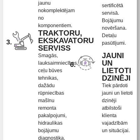
jaunu
sertificētā
nokomplektējam
servisā.
no
Bojājumu
komponentiem.
novēršana.
TRAKTORU,
Detaļu
EKSKAVATORU
3.
pasūtījumi.
SERVISS
JAUNI
Smagās,
UN
lauksaimniecības,
6.
LIETOTI
ceļu būves
DZINĒJI
tehnikas,
dažādu
Tiek pārdoti
rūpniecības
jauni un lietoti
mašīnu
dzinēji
remonta
atbilstoši
pakalpojumi,
klienta
hidraulikas
vajadzībām
bojājumu
un situācijai.
diagnostika.