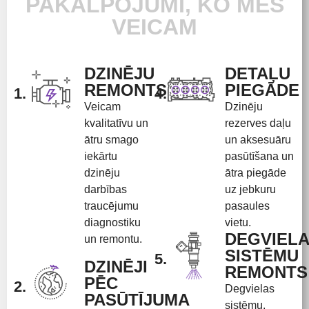
PAKALPOJUMI, KO MĒS
VEICAM
DZINĒJU
DETAĻU
REMONTS
PIEGĀDE
1.
4.
Veicam
Dzinēju
kvalitatīvu un
rezerves daļu
ātru smago
un aksesuāru
iekārtu
pasūtīšana un
dzinēju
ātra piegāde
darbības
uz jebkuru
traucējumu
pasaules
diagnostiku
vietu.
DEGVIEL
un remontu.
SISTĒMU
5.
DZINĒJI
REMONTS
PĒC
2.
Degvielas
PASŪTĪJUMA
sistēmu,