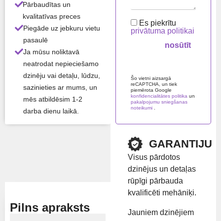
Pārbaudītas un
(YH), 1006-60TA
kvalitatīvas preces
(YJ), 1006-60TW
Es piekrītu
Piegāde uz jebkuru vietu
(YK), 1006-6T
privātuma politikai
(YB), 1006e-6T
pasaulē
(YD)
Ja mūsu noliktavā
neatrodat nepieciešamo
Please leave this field em
dzinēju vai detaļu, lūdzu,
Visas produkta īpašības ›
Šo vietni aizsargā
reCAPTCHA, un tiek
sazinieties ar mums, un
piemērota Google
konfidencialitātes politika
un
mēs atbildēsim 1-2
Atlikums:
Ir noliktavā
pakalpojumu sniegšanas
noteikumi
.
darba dienu laikā.
Preču zīme:
Perkins
GARANTIJU
Visus pārdotos
Rādīt cenu
dzinējus un detaļas
rūpīgi pārbauda
kvalificēti mehāniķi.
Pilns apraksts
Jauniem dzinējiem