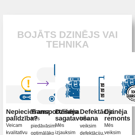
BOJĀTS DZINĒJS VAI
TEHNIKA
Nepieciešama
Transportēšana
Dzinēja
Defektācija
Dzinēja
palīdzība?
sagatavošana
remonts
Mēs
Mēs
Veicam
Mēs
Mēs
piedāvāsim
veiksim
kvalitatīvu
izjauksim
veiksim
optimālāko
defektāciju,