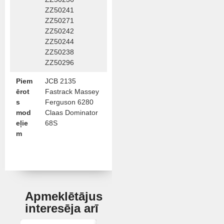
ZZ50241
ZZ50271
ZZ50242
ZZ50244
ZZ50238
ZZ50296
Piem
JCB 2135
ērot
Fastrack Massey
s
Ferguson 6280
mod
Claas Dominator
eļie
68S
m
Apmeklētājus
interesēja arī