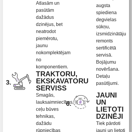
Atlasām un
augsta
pasūtām
spiediena
dažādus
degvielas
dzinējus, bet
sūkņu,
neatrodot
izsmidzinātāju
piemērotu,
remonts
jaunu
sertificētā
nokomplektējam
servisā.
no
Bojājumu
komponentiem.
novēršana.
TRAKTORU,
Detaļu
EKSKAVATORU
3.
pasūtījumi.
SERVISS
JAUNI
Smagās,
UN
lauksaimniecības,
6.
LIETOTI
ceļu būves
DZINĒJI
tehnikas,
dažādu
Tiek pārdoti
rūpniecības
jauni un lietoti