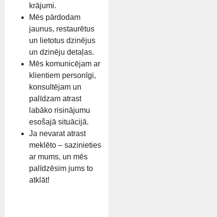
krājumi.
Mēs pārdodam
jaunus, restaurētus
un lietotus dzinējus
un dzinēju detaļas.
Mēs komunicējam ar
klientiem personīgi,
konsultējam un
palīdzam atrast
labāko risinājumu
esošajā situācijā.
Ja nevarat atrast
meklēto – sazinieties
ar mums, un mēs
palīdzēsim jums to
atklāt!