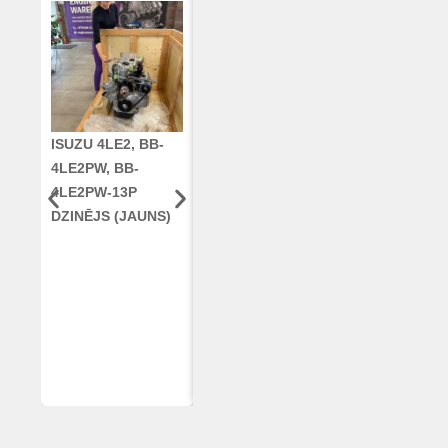
ISUZU 4LE2, BB-
CUMMINS QSC8.3,
KLOĶVĀRPS
4LE2PW, BB-
6TAA-8304
RE42671, RE5
4LE2PW-13P
DZINĒJS CASE
AR96189.02 
DZINĒJS (JAUNS)
2388 KOMBAINAM
DEERE
(ATJAUNOTS)