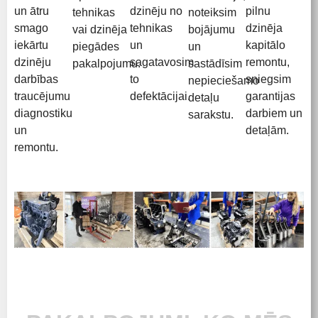
un ātru
dzinēju no
pilnu
tehnikas
noteiksim
smago
tehnikas
dzinēja
vai dzinēja
bojājumu
iekārtu
un
kapitālo
piegādes
un
dzinēju
sagatavosim
remontu,
pakalpojumu.
sastādīsim
darbības
to
sniegsim
nepieciešamo
traucējumu
defektācijai.
garantijas
detaļu
diagnostiku
darbiem un
sarakstu.
un
detaļām.
remontu.