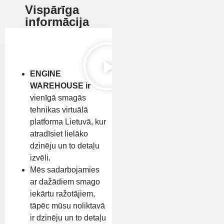
Vispārīga
informācija
ENGINE
WAREHOUSE ir
vienīgā smagās
tehnikas virtuālā
platforma Lietuvā, kur
atradīsiet lielāko
dzinēju un to detaļu
izvēli.
Mēs sadarbojamies
ar dažādiem smago
iekārtu ražotājiem,
tāpēc mūsu noliktavā
ir dzinēju un to detaļu