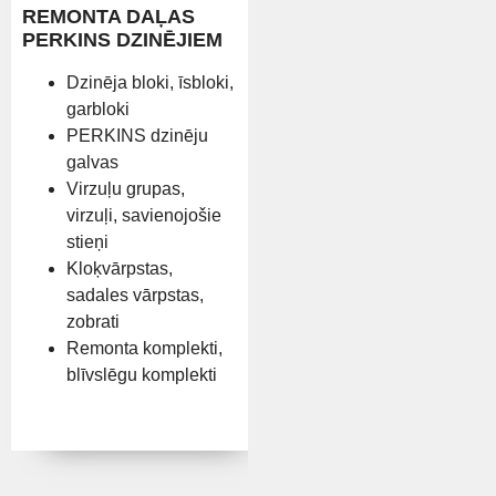
REMONTA DAĻAS
PERKINS DZINĒJIEM
Dzinēja bloki, īsbloki,
garbloki
PERKINS dzinēju
galvas
Virzuļu grupas,
virzuļi, savienojošie
stieņi
Kloķvārpstas,
sadales vārpstas,
zobrati
Remonta komplekti,
blīvslēgu komplekti