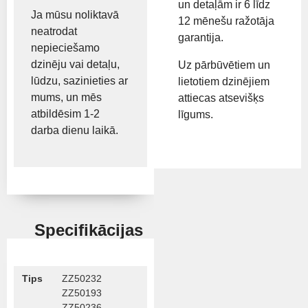
un detaļām ir 6 līdz
Ja mūsu noliktavā
12 mēnešu ražotāja
neatrodat
garantija.
nepieciešamo
dzinēju vai detaļu,
Uz pārbūvētiem un
lūdzu, sazinieties ar
lietotiem dzinējiem
mums, un mēs
attiecas atsevišķs
atbildēsim 1-2
līgums.
darba dienu laikā.
Specifikācijas
Tips
ZZ50232
ZZ50193
ZZ50236