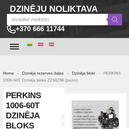
DZINĒJU NOLIKTAVA
+370 666 11744
Home
›
Dzinēja rezerves daļas
›
Dzinēja bloki
› PERKINS
1006-60T Dzinēja bloks ZZ50296 (jauns)
PERKINS
1006-60T
DZINĒJA
Sludinājuma
BLOKS
ID:20098