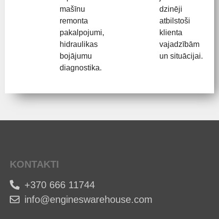
mašīnu
dzinēji
remonta
atbilstoši
pakalpojumi,
klienta
hidraulikas
vajadzībām
bojājumu
un situācijai.
diagnostika.
KONTAKTI
+370 666 11744
info@engineswarehouse.com