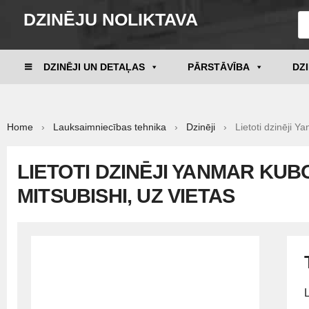
DZINĒJU NOLIKTAVA
DZINĒJI UN DETAĻAS
PĀRSTĀVĪBA
DZ
Home
›
Lauksaimniecības tehnika
›
Dzinēji
› Lietoti dzinēji Yan
LIETOTI DZINĒJI YANMAR KUBO
MITSUBISHI, UZ VIETAS