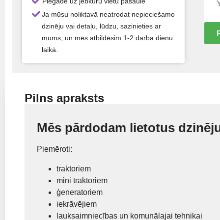
Piegāde uz jebkuru vietu pasaulē
Ja mūsu noliktavā neatrodat nepieciešamo
dzinēju vai detaļu, lūdzu, sazinieties ar
mums, un mēs atbildēsim 1-2 darba dienu
laikā.
Pilns apraksts
Mēs pārdodam lietotus dzinēju
Piemēroti:
traktoriem
mini traktoriem
ģeneratoriem
iekrāvējiem
lauksaimniecības un komunālajai tehnikai