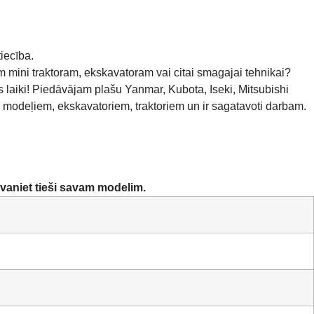
iecība.
am mini traktoram, ekskavatoram vai citai smagajai tehnikai?
es laiki! Piedāvājam plašu Yanmar, Kubota, Iseki, Mitsubishi
u modeļiem, ekskavatoriem, traktoriem un ir sagatavoti darbam.
zvaniet tieši savam modelim.