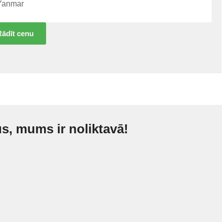
Yanmar
Rādīt cenu
s, mums ir noliktavā!