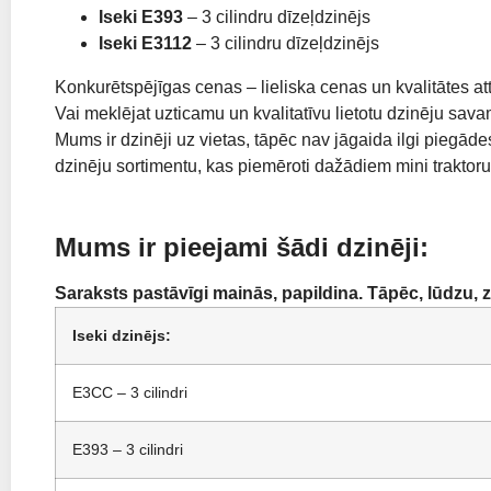
Iseki E393
– 3 cilindru dīzeļdzinējs
Iseki E3112
– 3 cilindru dīzeļdzinējs
Konkurētspējīgas cenas – lieliska cenas un kvalitātes att
Vai meklējat uzticamu un kvalitatīvu lietotu dzinēju sav
Mums ir dzinēji uz vietas, tāpēc nav jāgaida ilgi piegād
dzinēju sortimentu, kas piemēroti dažādiem mini traktor
Mums ir pieejami šādi dzinēji:
Saraksts pastāvīgi mainās, papildina. Tāpēc, lūdzu, 
Iseki dzinējs:
E3CC – 3 cilindri
E393 – 3 cilindri