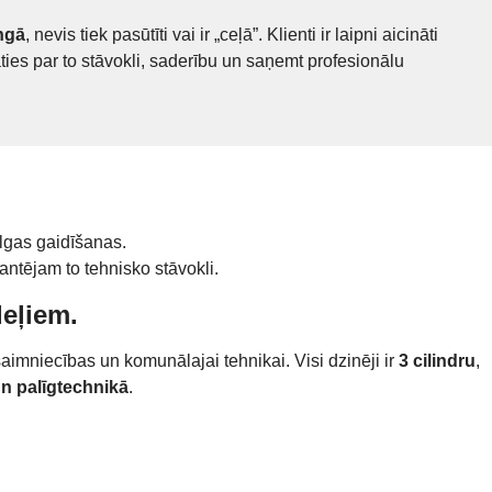
ingā
, nevis tiek pasūtīti vai ir „ceļā”. Klienti ir laipni aicināti
āties par to stāvokli, saderību un saņemt profesionālu
 ilgas gaidīšanas.
rantējam to tehnisko stāvokli.
eļiem.
saimniecības un komunālajai tehnikai. Visi dzinēji ir
3 cilindru
,
un palīgtechnikā
.