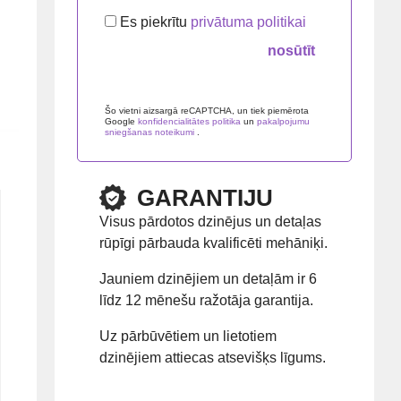
Es piekrītu
privātuma politikai
Please leave this field empty.
Šo vietni aizsargā reCAPTCHA, un tiek piemērota
Google
konfidencialitātes politika
un
pakalpojumu
sniegšanas noteikumi
.
GARANTIJU
Visus pārdotos dzinējus un detaļas
rūpīgi pārbauda kvalificēti mehāniķi.
Jauniem dzinējiem un detaļām ir 6
līdz 12 mēnešu ražotāja garantija.
Uz pārbūvētiem un lietotiem
dzinējiem attiecas atsevišķs līgums.