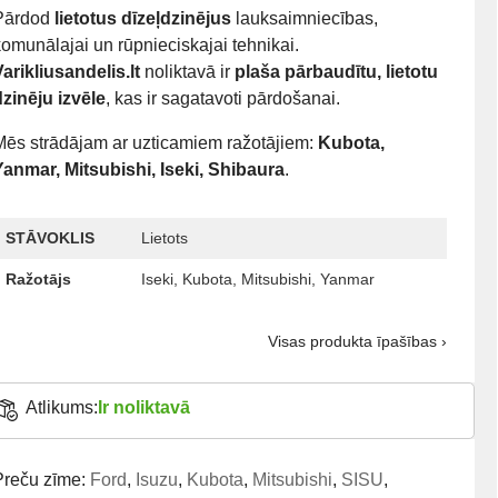
Pārdod
lietotus dīzeļdzinējus
lauksaimniecības,
omunālajai un rūpnieciskajai tehnikai.
arikliusandelis.lt
noliktavā ir
plaša pārbaudītu, lietotu
dzinēju izvēle
, kas ir sagatavoti pārdošanai.
Mēs strādājam ar uzticamiem ražotājiem:
Kubota,
Yanmar, Mitsubishi, Iseki, Shibaura
.
STĀVOKLIS
Lietots
Ražotājs
Iseki, Kubota, Mitsubishi, Yanmar
Visas produkta īpašības ›
Atlikums:
Ir noliktavā
Preču zīme:
Ford
,
Isuzu
,
Kubota
,
Mitsubishi
,
SISU
,