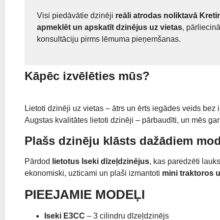
Visi piedāvātie dzinēji
reāli atrodas noliktavā Kret
apmeklēt un apskatīt dzinējus uz vietas
, pārliecin
konsultāciju pirms lēmuma pieņemšanas.
Kāpēc izvēlēties mūs?
Lietoti dzinēji uz vietas – ātrs un ērts iegādes veids bez
Augstas kvalitātes lietoti dzinēji – pārbaudīti, un mēs ga
Plašs dzinēju klāsts dažādiem mod
Pārdod
lietotus Iseki dīzeļdzinējus
, kas paredzēti lauk
ekonomiski, uzticami un plaši izmantoti
mini traktoros 
PIEEJAMIE MODEĻI
Iseki E3CC
– 3 cilindru dīzeļdzinējs