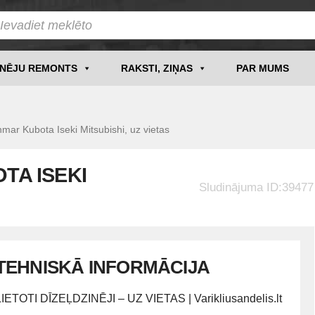
INĒJU REMONTS
RAKSTI, ZIŅAS
PAR MUMS
mar Kubota Iseki Mitsubishi, uz vietas
TA ISEKI
Sludinājuma ID:39477
TEHNISKĀ INFORMĀCIJA
LIETOTI DĪZEĻDZINĒJI – UZ VIETAS | Varikliusandelis.lt