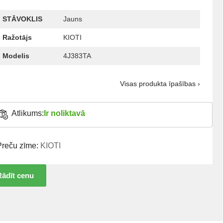
STĀVOKLIS
Jauns
Ražotājs
KIOTI
Modelis
4J383TA
Visas produkta īpašības ›
Atlikums:
Ir noliktavā
Preču zīme:
KIOTI
Rādīt cenu