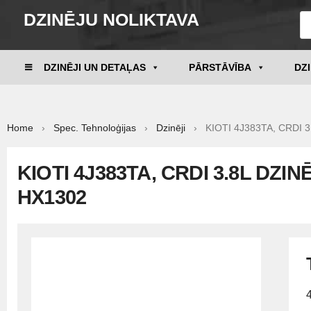
DZINĒJU NOLIKTAVA
DZINĒJI UN DETAĻAS
PĀRSTĀVĪBA
DZ
Home
›
Spec. Tehnoloģijas
›
Dzinēji
› KIOTI 4J383TA, CRDI 3.
KIOTI 4J383TA, CRDI 3.8L DZIN
HX1302