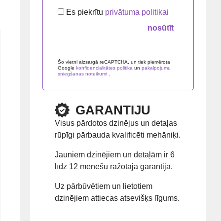
Es piekrītu
privātuma politikai
Please
leave
Šo vietni aizsargā reCAPTCHA, un tiek piemērota
Google
konfidencialitātes politika
un
pakalpojumu
this
sniegšanas noteikumi
.
field
empty.
GARANTIJU
Visus pārdotos dzinējus un detaļas
rūpīgi pārbauda kvalificēti mehāniķi.
Jauniem dzinējiem un detaļām ir 6
līdz 12 mēnešu ražotāja garantija.
Uz pārbūvētiem un lietotiem
dzinējiem attiecas atsevišķs līgums.