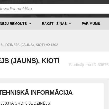
INĒJU REMONTS
RAKSTI, ZIŅAS
PAR MUMS
8L DZINĒJS (JAUNS), KIOTI HX1302
ĒJS (JAUNS), KIOTI
Sludinājuma ID:60675
TEHNISKĀ INFORMĀCIJA
4J383TA CRDI 3.8L DZINĒJS