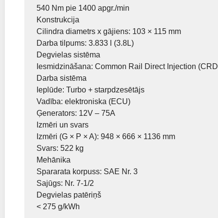
540 Nm pie 1400 apgr./min
Konstrukcija
Cilindra diametrs x gājiens: 103 × 115 mm
Darba tilpums: 3.833 l (3.8L)
Degvielas sistēma
Iesmidzināšana: Common Rail Direct Injection (CRD
Darba sistēma
Ieplūde: Turbo + starpdzesētājs
Vadība: elektroniska (ECU)
Ģenerators: 12V – 75A
Izmēri un svars
Izmēri (G × P × A): 948 × 666 × 1136 mm
Svars: 522 kg
Mehānika
Spararata korpuss: SAE Nr. 3
Sajūgs: Nr. 7-1/2
Degvielas patēriņš
< 275 g/kWh