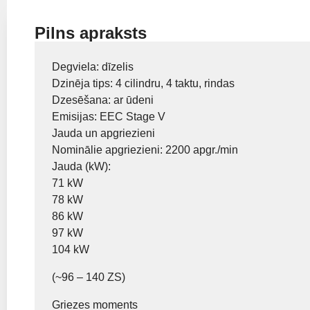
Pilns apraksts
Degviela: dīzelis
Dzinēja tips: 4 cilindru, 4 taktu, rindas
Dzesēšana: ar ūdeni
Emisijas: EEC Stage V
Jauda un apgriezieni
Nominālie apgriezieni: 2200 apgr./min
Jauda (kW):
71 kW
78 kW
86 kW
97 kW
104 kW
(~96 – 140 ZS)
Griezes moments