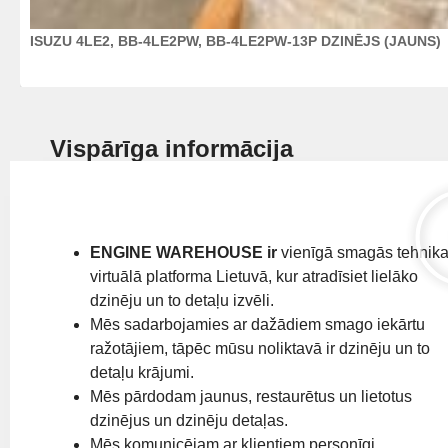
ISUZU 4LE2, BB-4LE2PW, BB-4LE2PW-13P DZINĒJS (JAUNS)
Vispārīga informācija
ENGINE WAREHOUSE ir
vienīgā smagās tehnik
virtuālā platforma Lietuvā, kur atradīsiet lielāko
dzinēju un to detaļu izvēli.
Mēs sadarbojamies ar dažādiem smago iekārtu
ražotājiem, tāpēc mūsu noliktavā ir dzinēju un to
detaļu krājumi.
Mēs pārdodam jaunus, restaurētus un lietotus
dzinējus un dzinēju detaļas.
Mēs komunicējam ar klientiem personīgi,