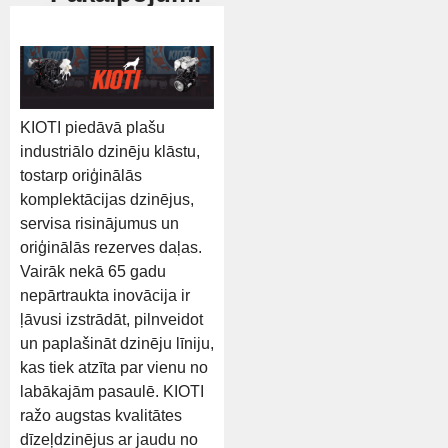
KIOTI piedāvā plašu
industriālo dzinēju klāstu,
tostarp oriģinālās
komplektācijas dzinējus,
servisa risinājumus un
oriģinālās rezerves daļas.
Vairāk nekā 65 gadu
nepārtraukta inovācija ir
ļāvusi izstrādāt, pilnveidot
un paplašināt dzinēju līniju,
kas tiek atzīta par vienu no
labākajām pasaulē. KIOTI
ražo augstas kvalitātes
dīzeļdzinējus ar jaudu no