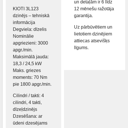
un detaļām ir 6 līdz
12 mēnešu ražotāja
KIOTI 3L123
garantija.
dzinējs – tehniskā
informācija
Uz pārbūvētiem un
Degviela: dīzelis
lietotiem dzinējiem
Nominālie
attiecas atsevišķs
apgriezieni: 3000
līgums.
apgr./min.
Maksimālā jauda:
18,3 / 24,5 kW
Maks. griezes
moments: 70 Nm
pie 1800 apgr./min.
Cilindri / takti: 4
cilindri, 4 takti,
dīzeļdzinējs
Dzesēšana: ar
ūdeni dzesējams