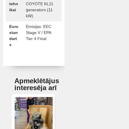
tehn
COYOTE KL11
ikai
ģenerators (11
kW)
Euro
Emisijas: EEC
stan
Stage V / EPA
dart
Tier 4 Final
s
Apmeklētājus
interesēja arī