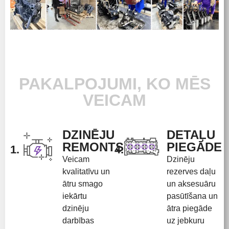
PAKALPOJUMI, KO MĒS
VEICAM
DZINĒJU
DETAĻU
REMONTS
PIEGĀDE
1.
4.
Veicam
Dzinēju
kvalitatīvu un
rezerves daļu
ātru smago
un aksesuāru
iekārtu
pasūtīšana un
dzinēju
ātra piegāde
darbības
uz jebkuru