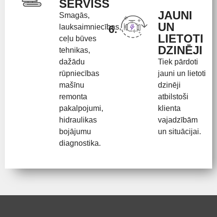
SERVISS
JAUNI
Smagās,
UN
lauksaimniecības,
6.
LIETOTI
ceļu būves
DZINĒJI
tehnikas,
dažādu
Tiek pārdoti
rūpniecības
jauni un lietoti
mašīnu
dzinēji
remonta
atbilstoši
pakalpojumi,
klienta
hidraulikas
vajadzībām
bojājumu
un situācijai.
diagnostika.