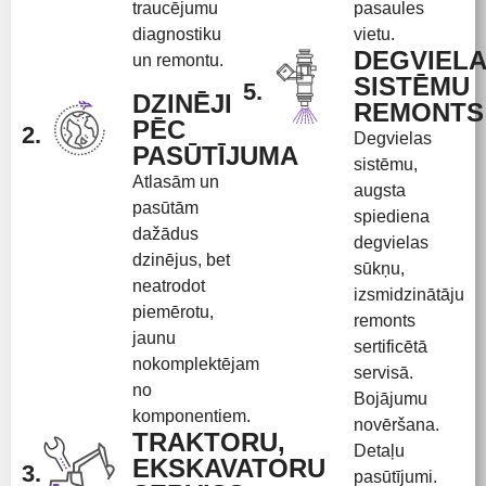
traucējumu
pasaules
diagnostiku
vietu.
DEGVIEL
un remontu.
SISTĒMU
5.
DZINĒJI
REMONTS
PĒC
2.
Degvielas
PASŪTĪJUMA
sistēmu,
Atlasām un
augsta
pasūtām
spiediena
dažādus
degvielas
dzinējus, bet
sūkņu,
neatrodot
izsmidzinātāju
piemērotu,
remonts
jaunu
sertificētā
nokomplektējam
servisā.
no
Bojājumu
komponentiem.
novēršana.
TRAKTORU,
Detaļu
EKSKAVATORU
3.
pasūtījumi.