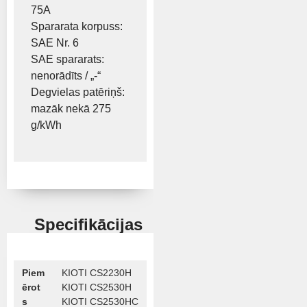
75A
Spararata korpuss:
SAE Nr. 6
SAE spararats:
nenorādīts / „-“
Degvielas patēriņš:
mazāk nekā 275
g/kWh
Specifikācijas
Piem
KIOTI CS2230H
ērot
KIOTI CS2530H
s
KIOTI CS2530HC