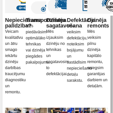
Nepieciešama
Transportēšana
Dzinēja
Defektācija
Dzinēja
palīdzība?
sagatavošana
remonts
Mēs
Mēs
Veicam
Mēs
Mēs
piedāvāsim
veiksim
kvalitatīvu
izjauksim
veiksim
optimālāko
defektāciju,
un ātru
dzinēju no
pilnu
tehnikas
noteiksim
smago
tehnikas
dzinēja
vai dzinēja
bojājumu
iekārtu
un
kapitālo
piegādes
un
dzinēju
sagatavosim
remontu,
pakalpojumu.
sastādīsim
darbības
to
sniegsim
nepieciešamo
traucējumu
defektācijai.
garantijas
detaļu
diagnostiku
darbiem un
sarakstu.
un
detaļām.
remontu.