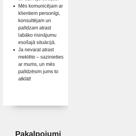
Mēs komunicējam ar
klientiem personīgi,
konsultējam un
palīdzam atrast
labāko risinājumu
esošajā situācijā.
Ja nevarat atrast
meklēto – sazinieties
ar mums, un mēs
palīdzēsim jums to
atklāt!
Pakalpojumi