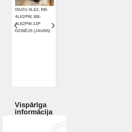
ISUZU 4LE2, BB-
CUMMINS QSC8.3,
KLOĶVĀRPS
4LE2PW, BB-
6TAA-8304
RE42671, RE5
4LE2PW-13P
DZINĒJS CASE
AR96189.02 
DZINĒJS (JAUNS)
2388 KOMBAINAM
DEERE
(ATJAUNOTS)
Vispārīga
informācija