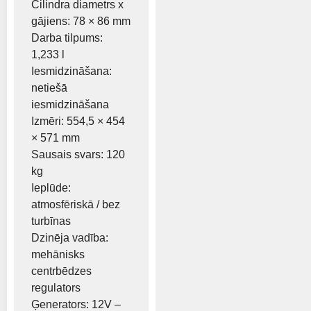
Cilindra diametrs x
gājiens: 78 × 86 mm
Darba tilpums:
1,233 l
Iesmidzināšana:
netiešā
iesmidzināšana
Izmēri: 554,5 × 454
× 571 mm
Sausais svars: 120
kg
Ieplūde:
atmosfēriskā / bez
turbīnas
Dzinēja vadība:
mehānisks
centrbēdzes
regulators
Ģenerators: 12V –