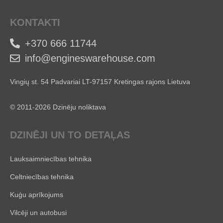
KONTAKTI
+370 666 11744
info@engineswarehouse.com
Vingių st. 54 Padvariai LT-97157 Kretingas rajons Lietuva
© 2011-2026 Dzinēju noliktava
DZINĒJI UN TO DETAĻAS
Lauksaimniecības tehnika
Celtniecības tehnika
Kuģu aprīkojums
Vilcēji un autobusi