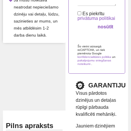
Ja mūsu noliktavā
neatrodat nepieciešamo
Ražo
KIOTI
Es piekrītu
dzinēju vai detaļu, lūdzu,
tājs
privātuma politikai
sazinieties ar mums, un
Mod
SL123
mēs atbildēsim 1-2
elis
darba dienu laikā.
Please leave this field em
Šo vietni aizsargā
Visas produkta īpašības ›
reCAPTCHA, un tiek
piemērota Google
konfidencialitātes politika
un
pakalpojumu sniegšanas
Atlikums:
Ir noliktavā
noteikumi
.
Preču zīme:
KIOTI
GARANTIJU
Visus pārdotos
Rādīt cenu
dzinējus un detaļas
rūpīgi pārbauda
kvalificēti mehāniķi.
Pilns apraksts
Jauniem dzinējiem