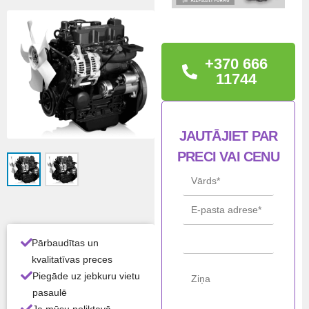
TEHNISKĀ
INFORMĀCIJA
KIOTI 3L123 – kompakts 4
+370 666
cilindru, 1,233 l
11744
dīzeļdzinējs, piemērots
mazai un vidējai tehnikai:
mini ekskavatoriem,
JAUTĀJIET PAR
ģeneratoriem,
kompresoriem, sūkņiem,
PRECI VAI CENU
komunālajai un
lauksaimniecības tehnikai.
Jauda aptuveni 24,5–32,8
ZS, atkarībā no
interpretācijas pēc kW.
Pārbaudītas un
kvalitatīvas preces
Piegāde uz jebkuru vietu
STĀ
Jauns
VOK
pasaulē
LIS