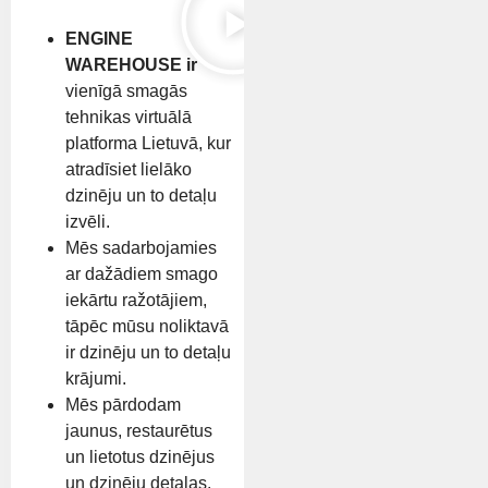
ENGINE
WAREHOUSE ir
vienīgā smagās
tehnikas virtuālā
platforma Lietuvā, kur
atradīsiet lielāko
dzinēju un to detaļu
izvēli.
Mēs sadarbojamies
ar dažādiem smago
iekārtu ražotājiem,
tāpēc mūsu noliktavā
ir dzinēju un to detaļu
krājumi.
Mēs pārdodam
jaunus, restaurētus
un lietotus dzinējus
un dzinēju detaļas.