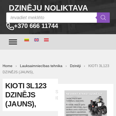
DZINĒJU NOLIKTAVA
+370 666 11744
Home
›
Lauksaimniecības tehnika
›
Dzinēji
› KIOTI 3L123
DZINĒJS (JAUNS),
KIOTI 3L123
Sludinājuma
DZINĒJS
ID:60701
(JAUNS),