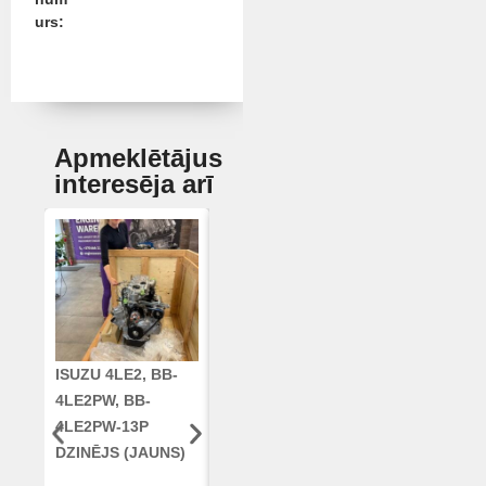
urs:
Apmeklētājus
interesēja arī
ISUZU 4LE2, BB-
CUMMINS QSC8.3,
KLOĶVĀRPS
4LE2PW, BB-
6TAA-8304
RE42671, RE5
4LE2PW-13P
DZINĒJS CASE
AR96189.02 
DZINĒJS (JAUNS)
2388 KOMBAINAM
DEERE
(ATJAUNOTS)