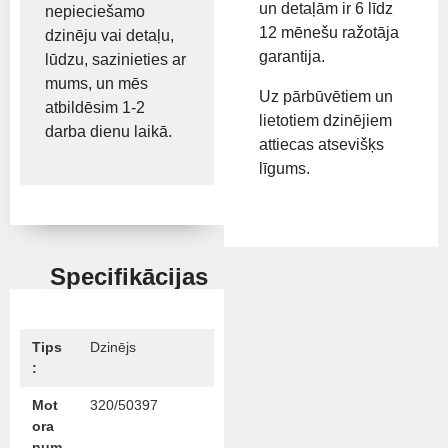
un detaļām ir 6 līdz
nepieciešamo
12 mēnešu ražotāja
dzinēju vai detaļu,
garantija.
lūdzu, sazinieties ar
mums, un mēs
Uz pārbūvētiem un
atbildēsim 1-2
lietotiem dzinējiem
darba dienu laikā.
attiecas atsevišķs
līgums.
Specifikācijas
Tips
Dzinējs
:
Mot
320/50397
ora
num