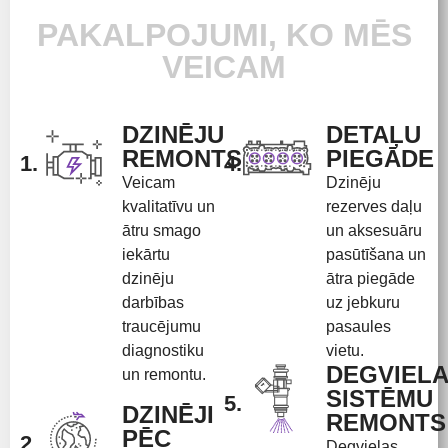
PAKALPOJUMI, KO MĒS
VEICAM
DZINĒJU
DETAĻU
REMONTS
PIEGĀDE
1.
4.
Veicam
Dzinēju
kvalitatīvu un
rezerves daļu
ātru smago
un aksesuāru
iekārtu
pasūtīšana un
dzinēju
ātra piegāde
darbības
uz jebkuru
traucējumu
pasaules
diagnostiku
vietu.
DEGVIEL
un remontu.
SISTĒMU
5.
DZINĒJI
REMONTS
PĒC
2.
Degvielas