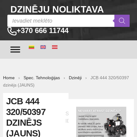
DZINĒJU NOLIKTAVA
+370 666 11744
Home
›
Spec. Tehnoloģijas
›
Dzinēji
› JCB 444 320/50397
dzinējs (JAUNS)
JCB 444
320/50397
Sludinājuma
DZINĒJS
ID:20605
(JAUNS)