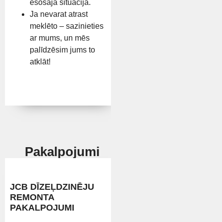
esošajā situācijā.
Ja nevarat atrast
meklēto – sazinieties
ar mums, un mēs
palīdzēsim jums to
atklāt!
Pakalpojumi
JCB DĪZEĻDZINĒJU
REMONTA
PAKALPOJUMI