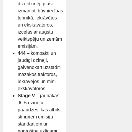
dīzeļdzinēji plaši
izmantoti būvniecības
tehnikā, iekrāvējos
un ekskavatoros,
izceļas ar augstu
veiktspēju un zemām
emisijām.
444
– kompakti un
jaudīgi dzinēji,
galvenokārt uzstādīti
mazākos traktoros,
iekrāvējos un mini
ekskavatoros.
Stage V
– jaunākās
JCB dzinēju
paaudzes, kas atbilst
stingriem emisiju
standartiem un
nodrošina uzticamu