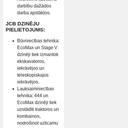
darbību dažādos
darba apstākļos.
JCB DZINĒJU
PIELIETOJUMS:
Būvniecības tehnika:
EcoMax un Stage V
dzinēji tiek izmantoti
ekskavatoros,
iekrāvējos un
teleskopiskajos
iekrāvējos.
Lauksaimniecības
tehnika: 444 un
EcoMax dzinēji tiek
uzstādīti traktoros un
kombainos,
nodrošinot uzticamu