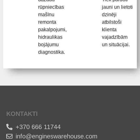
rūpniecības
jauni un lietoti
mašīnu
dzinēji
remonta
atbilstoši
pakalpojumi,
klienta
hidraulikas
vajadzībām
bojājumu
un situācijai.
diagnostika.
KONTAKTI
+370 666 11744
info@engineswarehouse.com