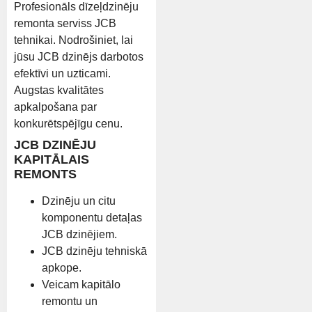
Profesionāls dīzeļdzinēju
remonta serviss JCB
tehnikai. Nodrošiniet, lai
jūsu JCB dzinējs darbotos
efektīvi un uzticami.
Augstas kvalitātes
apkalpošana par
konkurētspējīgu cenu.
JCB DZINĒJU
KAPITĀLAIS
REMONTS
Dzinēju un citu
komponentu detaļas
JCB dzinējiem.
JCB dzinēju tehniskā
apkope.
Veicam kapitālo
remontu un