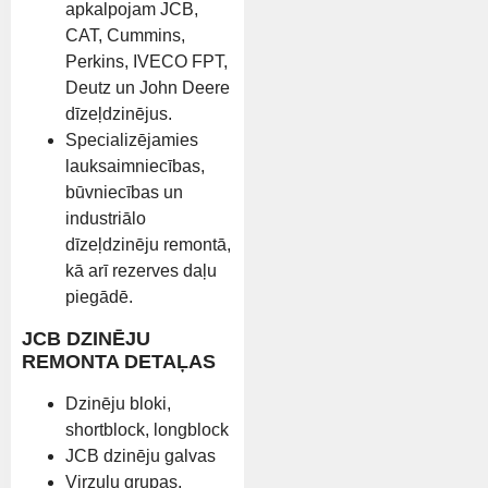
apkalpojam JCB,
CAT, Cummins,
Perkins, IVECO FPT,
Deutz un John Deere
dīzeļdzinējus.
Specializējamies
lauksaimniecības,
būvniecības un
industriālo
dīzeļdzinēju remontā,
kā arī rezerves daļu
piegādē.
JCB DZINĒJU
REMONTA DETAĻAS
Dzinēju bloki,
shortblock, longblock
JCB dzinēju galvas
Virzuļu grupas,