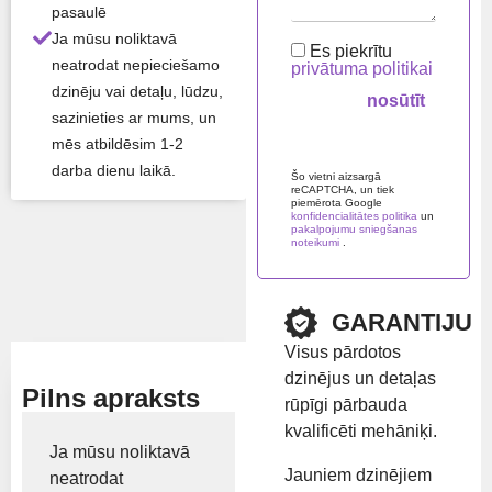
pasaulē
Gali
47kW
Ja mūsu noliktavā
a
Es piekrītu
neatrodat nepieciešamo
privātuma politikai
dzinēju vai detaļu, lūdzu,
Visas produkta īpašības ›
sazinieties ar mums, un
mēs atbildēsim 1-2
Atlikums:
Ir noliktavā
Please
darba dienu laikā.
leave
Šo vietni aizsargā
reCAPTCHA, un tiek
this
piemērota Google
field
konfidencialitātes politika
un
Preču zīme:
JCB
empty.
pakalpojumu sniegšanas
noteikumi
.
Rādīt cenu
GARANTIJU
Visus pārdotos
dzinējus un detaļas
Pilns apraksts
rūpīgi pārbauda
kvalificēti mehāniķi.
Ja mūsu noliktavā
Jauniem dzinējiem
neatrodat