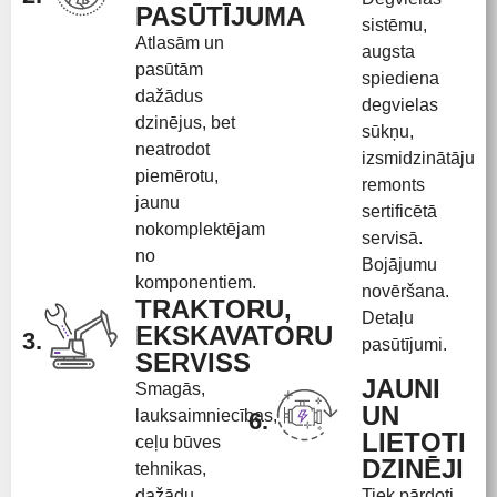
PASŪTĪJUMA
sistēmu,
Atlasām un
augsta
pasūtām
spiediena
dažādus
degvielas
dzinējus, bet
sūkņu,
neatrodot
izsmidzinātāju
piemērotu,
remonts
jaunu
sertificētā
nokomplektējam
servisā.
no
Bojājumu
komponentiem.
novēršana.
TRAKTORU,
Detaļu
EKSKAVATORU
3.
pasūtījumi.
SERVISS
JAUNI
Smagās,
UN
lauksaimniecības,
6.
LIETOTI
ceļu būves
DZINĒJI
tehnikas,
dažādu
Tiek pārdoti