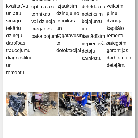
kvalitatīvu
izjauksim
veiksim
optimālāko
defektāciju,
un ātru
dzinēju no
pilnu
tehnikas
noteiksim
smago
tehnikas
dzinēja
vai dzinēja
bojājumu
iekārtu
un
kapitālo
piegādes
un
dzinēju
sagatavosim
remontu,
pakalpojumu.
sastādīsim
darbības
to
sniegsim
nepieciešamo
traucējumu
defektācijai.
garantijas
detaļu
diagnostiku
darbiem un
sarakstu.
un
detaļām.
remontu.