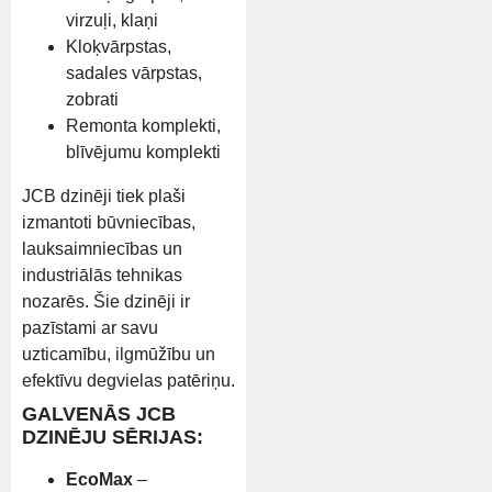
virzuļi, klaņi
Kloķvārpstas,
sadales vārpstas,
zobrati
Remonta komplekti,
blīvējumu komplekti
JCB dzinēji tiek plaši
izmantoti būvniecības,
lauksaimniecības un
industriālās tehnikas
nozarēs. Šie dzinēji ir
pazīstami ar savu
uzticamību, ilgmūžību un
efektīvu degvielas patēriņu.
GALVENĀS JCB
DZINĒJU SĒRIJAS:
EcoMax
–