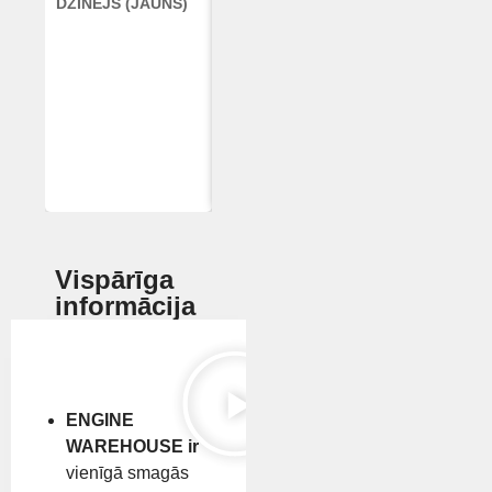
DZINĒJS (JAUNS)
2388 KOMBAINAM
DEERE
(ATJAUNOTS)
Vispārīga
informācija
ENGINE
WAREHOUSE ir
vienīgā smagās