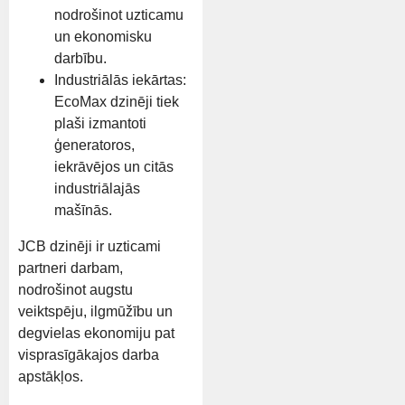
nodrošinot uzticamu
un ekonomisku
darbību.
Industriālās iekārtas:
EcoMax dzinēji tiek
plaši izmantoti
ģeneratoros,
iekrāvējos un citās
industriālajās
mašīnās.
JCB dzinēji ir uzticami
partneri darbam,
nodrošinot augstu
veiktspēju, ilgmūžību un
degvielas ekonomiju pat
visprasīgākajos darba
apstākļos.