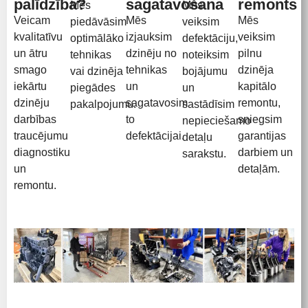
palīdzība?
sagatavošana
remonts
Mēs
Mēs
Veicam
Mēs
Mēs
piedāvāsim
veiksim
kvalitatīvu
izjauksim
veiksim
optimālāko
defektāciju,
un ātru
dzinēju no
pilnu
tehnikas
noteiksim
smago
tehnikas
dzinēja
vai dzinēja
bojājumu
iekārtu
un
kapitālo
piegādes
un
dzinēju
sagatavosim
remontu,
pakalpojumu.
sastādīsim
darbības
to
sniegsim
nepieciešamo
traucējumu
defektācijai.
garantijas
detaļu
diagnostiku
darbiem un
sarakstu.
un
detaļām.
remontu.