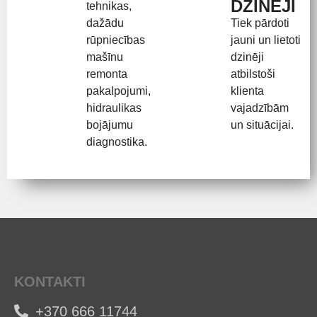
DZINĒJI
tehnikas,
dažādu
Tiek pārdoti
rūpniecības
jauni un lietoti
mašīnu
dzinēji
remonta
atbilstoši
pakalpojumi,
klienta
hidraulikas
vajadzībām
bojājumu
un situācijai.
diagnostika.
KONTAKTI
+370 666 11744