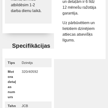
un detaļām ir 6 līdz
atbildēsim 1-2
12 mēnešu ražotāja
darba dienu laikā.
garantija.
Uz pārbūvētiem un
lietotiem dzinējiem
attiecas atsevišķs
līgums.
Specifikācijas
Tips
Dzinējs
Mot
320/40592
ora
detaļ
as
num
urs
Tehn
JCB