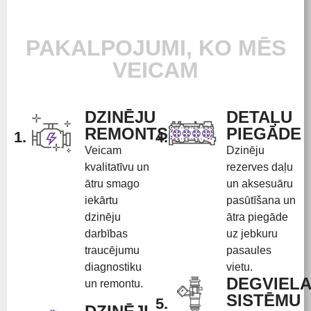
PAKALPOJUMI, KO MĒS
VEICAM
DZINĒJU
DETAĻU
REMONTS
PIEGĀDE
1.
4.
Veicam
Dzinēju
kvalitatīvu un
rezerves daļu
ātru smago
un aksesuāru
iekārtu
pasūtīšana un
dzinēju
ātra piegāde
darbības
uz jebkuru
traucējumu
pasaules
diagnostiku
vietu.
DEGVIEL
un remontu.
SISTĒMU
5.