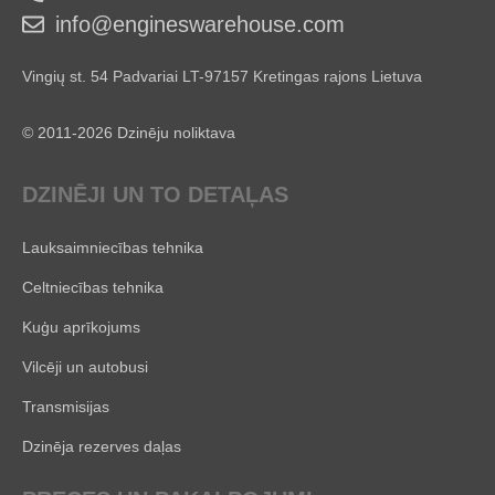
info@engineswarehouse.com
Vingių st. 54 Padvariai LT-97157 Kretingas rajons Lietuva
© 2011-2026 Dzinēju noliktava
DZINĒJI UN TO DETAĻAS
Lauksaimniecības tehnika
Celtniecības tehnika
Kuģu aprīkojums
Vilcēji un autobusi
Transmisijas
Dzinēja rezerves daļas