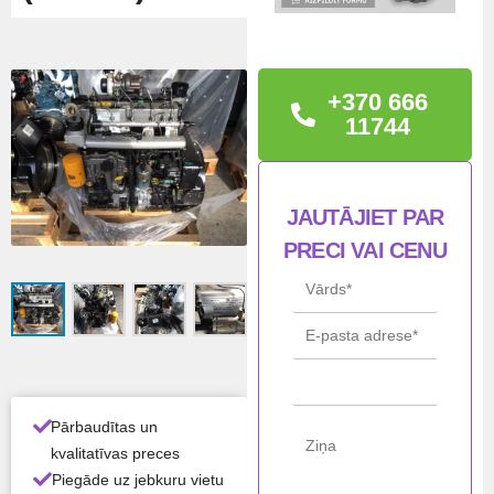
TEHNISKĀ
INFORMĀCIJA
+370 666
Dzinēja numurs:
11744
320/40592
Jauda: 121kW
Garantija: 12 mēneši.
JAUTĀJIET PAR
Statuss: Jauns
PRECI VAI CENU
Ražo
JCB
tājs
Mod
444
elis
Gali
121kW
Pārbaudītas un
a
kvalitatīvas preces
Piegāde uz jebkuru vietu