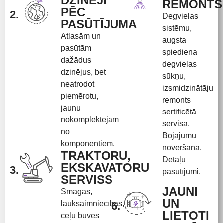
DZINĒJI
REMONTS
PĒC
2.
Degvielas
PASŪTĪJUMA
sistēmu,
Atlasām un
augsta
pasūtām
spiediena
dažādus
degvielas
dzinējus, bet
sūkņu,
neatrodot
izsmidzinātāju
piemērotu,
remonts
jaunu
sertificētā
nokomplektējam
servisā.
no
Bojājumu
komponentiem.
novēršana.
TRAKTORU,
Detaļu
EKSKAVATORU
3.
pasūtījumi.
SERVISS
JAUNI
Smagās,
UN
lauksaimniecības,
6.
LIETOTI
ceļu būves