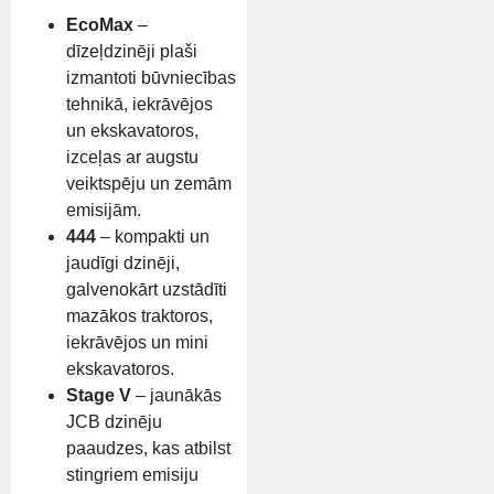
EcoMax
–
dīzeļdzinēji plaši
izmantoti būvniecības
tehnikā, iekrāvējos
un ekskavatoros,
izceļas ar augstu
veiktspēju un zemām
emisijām.
444
– kompakti un
jaudīgi dzinēji,
galvenokārt uzstādīti
mazākos traktoros,
iekrāvējos un mini
ekskavatoros.
Stage V
– jaunākās
JCB dzinēju
paaudzes, kas atbilst
stingriem emisiju