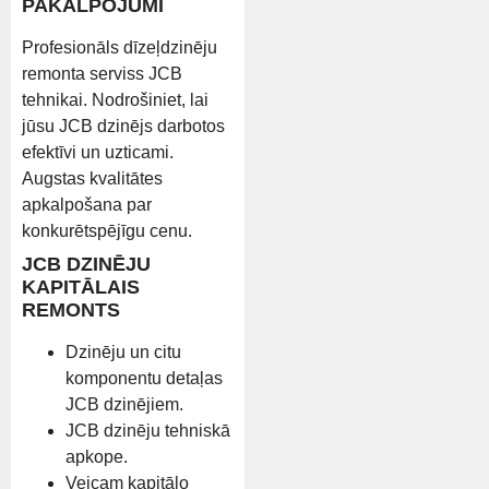
PAKALPOJUMI
Profesionāls dīzeļdzinēju
remonta serviss JCB
tehnikai. Nodrošiniet, lai
jūsu JCB dzinējs darbotos
efektīvi un uzticami.
Augstas kvalitātes
apkalpošana par
konkurētspējīgu cenu.
JCB DZINĒJU
KAPITĀLAIS
REMONTS
Dzinēju un citu
komponentu detaļas
JCB dzinējiem.
JCB dzinēju tehniskā
apkope.
Veicam kapitālo