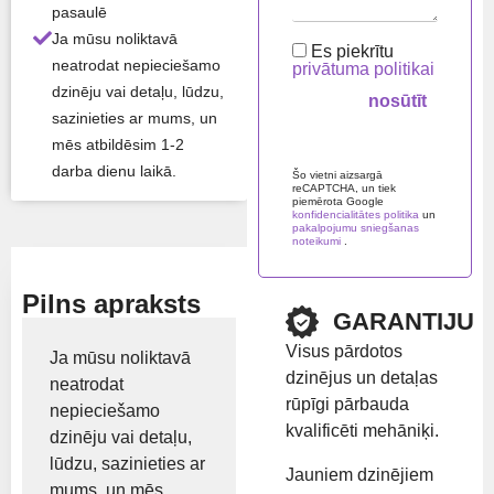
pasaulē
Visas produkta īpašības ›
Ja mūsu noliktavā
Es piekrītu
Atlikums:
Ir noliktavā
neatrodat nepieciešamo
privātuma politikai
dzinēju vai detaļu, lūdzu,
sazinieties ar mums, un
Preču zīme:
JCB
mēs atbildēsim 1-2
Please leave this field em
darba dienu laikā.
Šo vietni aizsargā
reCAPTCHA, un tiek
Rādīt cenu
piemērota Google
konfidencialitātes politika
un
pakalpojumu sniegšanas
noteikumi
.
Pilns apraksts
GARANTIJU
Visus pārdotos
Ja mūsu noliktavā
dzinējus un detaļas
neatrodat
rūpīgi pārbauda
nepieciešamo
kvalificēti mehāniķi.
dzinēju vai detaļu,
lūdzu, sazinieties ar
Jauniem dzinējiem
mums, un mēs