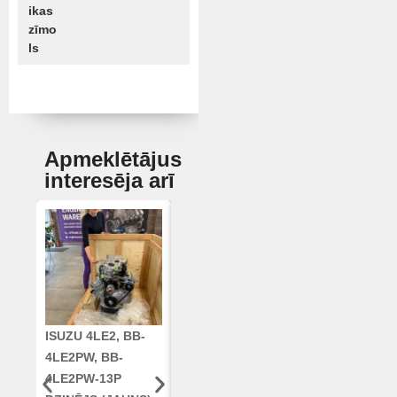
ikas
zīmo
ls
Apmeklētājus
interesēja arī
ISUZU 4LE2, BB-
CUMMINS QSC8.3,
KLOĶVĀRPS
4LE2PW, BB-
6TAA-8304
RE42671, RE5
4LE2PW-13P
DZINĒJS CASE
AR96189.02 