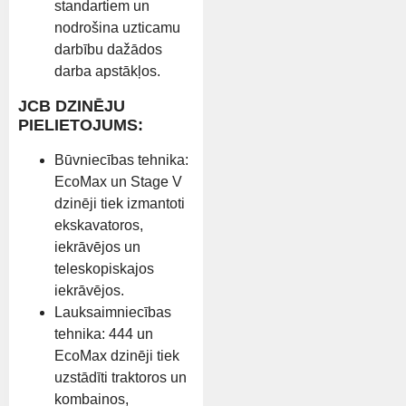
standartiem un
nodrošina uzticamu
darbību dažādos
darba apstākļos.
JCB DZINĒJU
PIELIETOJUMS:
Būvniecības tehnika:
EcoMax un Stage V
dzinēji tiek izmantoti
ekskavatoros,
iekrāvējos un
teleskopiskajos
iekrāvējos.
Lauksaimniecības
tehnika: 444 un
EcoMax dzinēji tiek
uzstādīti traktoros un
kombainos,