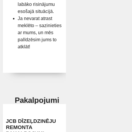
labāko risinājumu
esošajā situācijā.
Ja nevarat atrast
meklēto – sazinieties
ar mums, un mēs
palīdzēsim jums to
atklāt!
Pakalpojumi
JCB DĪZEĻDZINĒJU
REMONTA