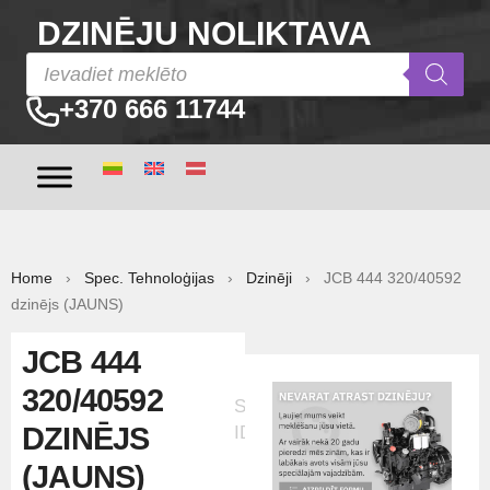
DZINĒJU NOLIKTAVA
+370 666 11744
Home
›
Spec. Tehnoloģijas
›
Dzinēji
› JCB 444 320/40592
dzinējs (JAUNS)
JCB 444
320/40592
Sludinājuma
DZINĒJS
ID:20611
(JAUNS)