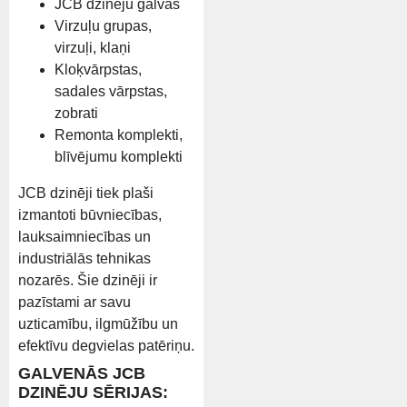
JCB dzinēju galvas
Virzuļu grupas,
virzuļi, klaņi
Kloķvārpstas,
sadales vārpstas,
zobrati
Remonta komplekti,
blīvējumu komplekti
JCB dzinēji tiek plaši
izmantoti būvniecības,
lauksaimniecības un
industriālās tehnikas
nozarēs. Šie dzinēji ir
pazīstami ar savu
uzticamību, ilgmūžību un
efektīvu degvielas patēriņu.
GALVENĀS JCB
DZINĒJU SĒRIJAS: