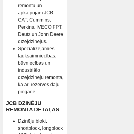
remontu un
apkalpojam JCB,
CAT, Cummins,
Perkins, IVECO FPT,
Deutz un John Deere
dīzeļdzinējus.
Specializējamies
lauksaimniecības,
būvniecības un
industriālo
dīzeļdzinēju remontā,
kā arī rezerves daļu
piegādē.
JCB DZINĒJU
REMONTA DETAĻAS
Dzinēju bloki,
shortblock, longblock