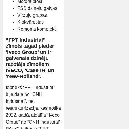
Motora bloki
FSS dzinēju galvas
Virzuļu grupas
Kloķvārpstas
Remonta komplekti
“FPT Industrial”
zīmols tagad pieder
‘Iveco Group’ un ir
galvenais dzinēju
ražotājs zīmoliem
IVECO, ‘Case IH’ un
‘New-Holland’.
Iepriekš “FPT Industrial”
bija daļa no “CNH
Industrial”, bet
restrukturizācija, kas notika
2022. gadā, atdalīja “Iveco
Group” no “CNH Industrial”.
Pēc šī dalījuma “FPT