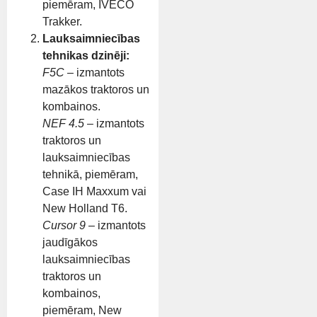
piemēram, IVECO
Trakker.
Lauksaimniecības
tehnikas dzinēji:
F5C
– izmantots
mazākos traktoros un
kombainos.
NEF 4.5
– izmantots
traktoros un
lauksaimniecības
tehnikā, piemēram,
Case IH Maxxum vai
New Holland T6.
Cursor 9
– izmantots
jaudīgākos
lauksaimniecības
traktoros un
kombainos,
piemēram, New