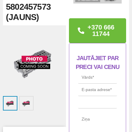
5802457573
(JAUNS)
+370 666
TEHNISKĀ
11744
INFORMĀCIJA
F3HFE601A – STRALIS
JAUTĀJIET PAR
CNG MY 2016 – W OEM:
PRECI VAI CENU
5802457573
Ražo
Iveco / NEF /
tājs
FPT
Mod
F3HFE601A
elis
STĀ
Jauns
VOK
LIS