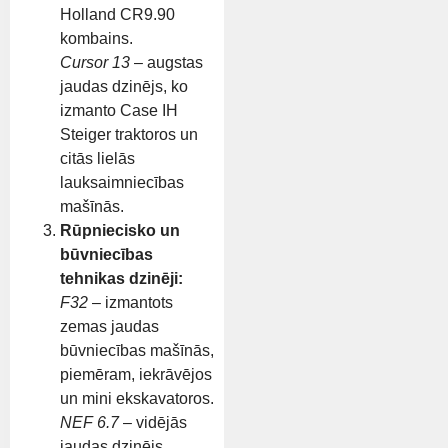
Holland CR9.90
kombains.
Cursor 13
– augstas
jaudas dzinējs, ko
izmanto Case IH
Steiger traktoros un
citās lielās
lauksaimniecības
mašīnās.
Rūpniecisko un
būvniecības
tehnikas dzinēji:
F32
– izmantots
zemas jaudas
būvniecības mašīnās,
piemēram, iekrāvējos
un mini ekskavatoros.
NEF 6.7
– vidējās
jaudas dzinējs