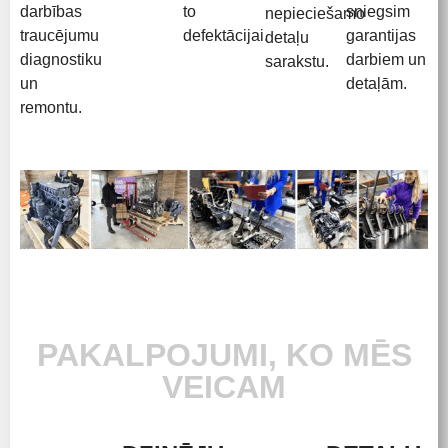
darbības
to
sniegsim
nepieciešamo
traucējumu
defektācijai.
garantijas
detaļu
diagnostiku
darbiem un
sarakstu.
un
detaļām.
remontu.
PAKALPOJUMI, KO MĒS
VEICAM