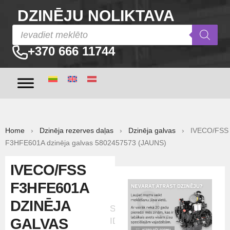
DZINĒJU NOLIKTAVA
+370 666 11744
Home
›
Dzinēja rezerves daļas
›
Dzinēja galvas
› IVECO/FSS
F3HFE601A dzinēja galvas 5802457573 (JAUNS)
IVECO/FSS
F3HFE601A
DZINĒJA
Sludinājuma
GALVAS
ID:33249