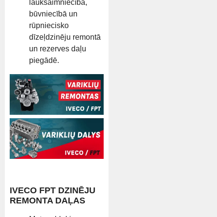
lauksaimniecībā,
būvniecībā un
rūpniecisko
dīzeļdzinēju remontā
un rezerves daļu
piegādē.
IVECO FPT DZINĒJU
REMONTA DAĻAS