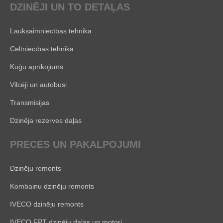
DZINĒJI UN TO DETAĻAS
Lauksaimniecības tehnika
Celtniecības tehnika
Kuģu aprīkojums
Vilcēji un autobusi
Transmisijas
Dzinēja rezerves daļas
PRECES UN PAKALPOJUMI
Dzinēju remonts
Kombainu dzinēju remonts
IVECO dzinēju remonts
IVECO FPT dzinēju daļas un motori