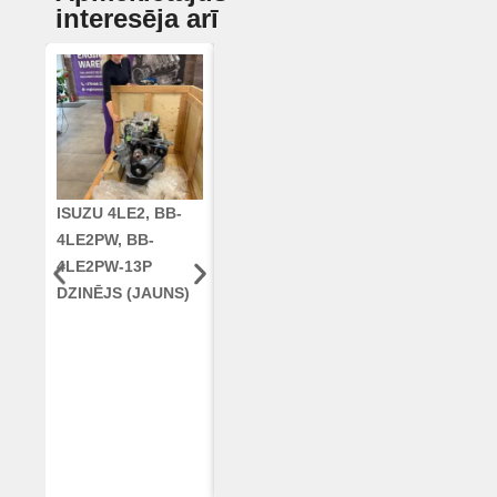
interesēja arī
ISUZU 4LE2, BB-
CUMMINS QSC8.3,
KLOĶVĀRPS
4LE2PW, BB-
6TAA-8304
RE42671, RE5
4LE2PW-13P
DZINĒJS CASE
AR96189.02 
DZINĒJS (JAUNS)
2388 KOMBAINAM
DEERE
(ATJAUNOTS)