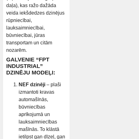
daļa), kas ražo dažāda
veida iekšdedzes dzinējus
rūpniecībai,
lauksaimniecībai,
būvniecībai, jūras
transportam un citām
nozarēm.
GALVENIE “FPT
INDUSTRIAL”
DZINĒJU MODEĻI:
NEF dzinēji
– plaši
izmantoti kravas
automašīnās,
būvniecības
aprīkojumā un
lauksaimniecības
mašīnās. To klāstā
ietilpst gan dīzeļ, gan