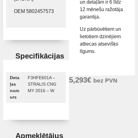
un detaļām ir 6 līdz
12 mēnešu ražotāja
OEM 5802457573
garantija.
Uz pārbūvētiem un
lietotiem dzinējiem
attiecas atsevišķs
līgums.
Specifikācijas
Deta
F3HFE601A –
5,293
€
bez PVN
ļas
STRALIS CNG
num
MY 2016 – W
urs
Apmeklētājus