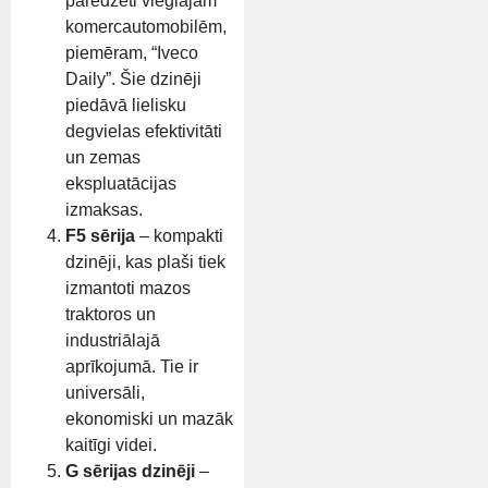
paredzēti vieglajām
komercautomobilēm,
piemēram, “Iveco
Daily”. Šie dzinēji
piedāvā lielisku
degvielas efektivitāti
un zemas
ekspluatācijas
izmaksas.
F5 sērija
– kompakti
dzinēji, kas plaši tiek
izmantoti mazos
traktoros un
industriālajā
aprīkojumā. Tie ir
universāli,
ekonomiski un mazāk
kaitīgi videi.
G sērijas dzinēji
–