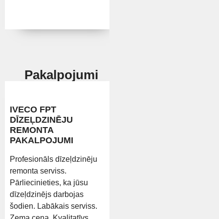
Pakalpojumi
IVECO FPT
DĪZEĻDZINĒJU
REMONTA
PAKALPOJUMI
Profesionāls dīzeļdzinēju
remonta serviss.
Pārliecinieties, ka jūsu
dīzeļdzinējs darbojas
šodien. Labākais serviss.
Zema cena. Kvalitatīvs