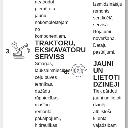
neatrodot
izsmidzinātāju
piemērotu,
remonts
jaunu
sertificētā
nokomplektējam
servisā.
no
Bojājumu
komponentiem.
novēršana.
TRAKTORU,
Detaļu
EKSKAVATORU
3.
pasūtījumi.
SERVISS
JAUNI
Smagās,
UN
lauksaimniecības,
6.
LIETOTI
ceļu būves
DZINĒJI
tehnikas,
dažādu
Tiek pārdoti
rūpniecības
jauni un lietoti
mašīnu
dzinēji
remonta
atbilstoši
pakalpojumi,
klienta
hidraulikas
vajadzībām