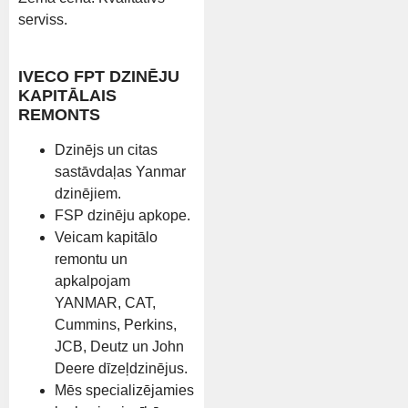
serviss.
IVECO FPT DZINĒJU
KAPITĀLAIS
REMONTS
Dzinējs un citas
sastāvdaļas Yanmar
dzinējiem.
FSP dzinēju apkope.
Veicam kapitālo
remontu un
apkalpojam
YANMAR, CAT,
Cummins, Perkins,
JCB, Deutz un John
Deere dīzeļdzinējus.
Mēs specializējamies