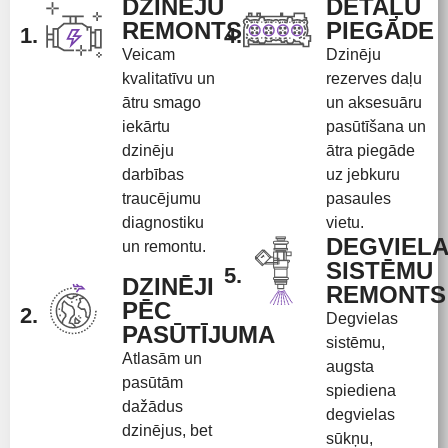
DZINĒJU
DETAĻU
REMONTS
PIEGĀDE
1.
4.
Veicam
Dzinēju
kvalitatīvu un
rezerves daļu
ātru smago
un aksesuāru
iekārtu
pasūtīšana un
dzinēju
ātra piegāde
darbības
uz jebkuru
traucējumu
pasaules
diagnostiku
vietu.
DEGVIEL
un remontu.
SISTĒMU
5.
DZINĒJI
REMONTS
PĒC
2.
Degvielas
PASŪTĪJUMA
sistēmu,
Atlasām un
augsta
pasūtām
spiediena
dažādus
degvielas
dzinējus, bet
sūkņu,