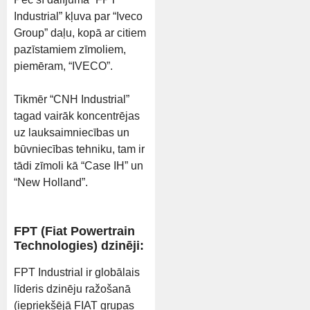
Industrial” kļuva par “Iveco
Group” daļu, kopā ar citiem
pazīstamiem zīmoliem,
piemēram, “IVECO”.
Tikmēr “CNH Industrial”
tagad vairāk koncentrējas
uz lauksaimniecības un
būvniecības tehniku, tam ir
tādi zīmoli kā “Case IH” un
“New Holland”.
FPT (Fiat Powertrain
Technologies) dzinēji:
FPT Industrial ir globālais
līderis dzinēju ražošanā
(iepriekšējā FIAT grupas