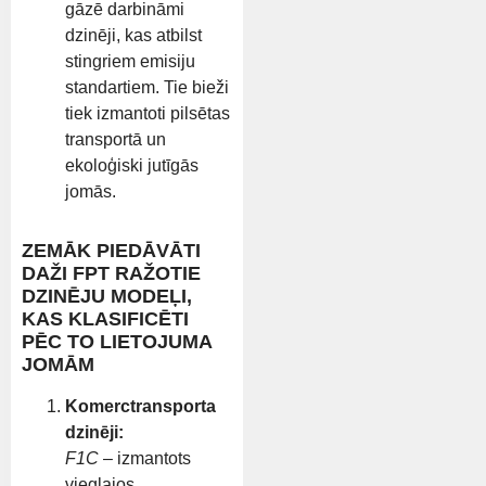
gāzē darbināmi
dzinēji, kas atbilst
stingriem emisiju
standartiem. Tie bieži
tiek izmantoti pilsētas
transportā un
ekoloģiski jutīgās
jomās.
ZEMĀK PIEDĀVĀTI
DAŽI FPT RAŽOTIE
DZINĒJU MODEĻI,
KAS KLASIFICĒTI
PĒC TO LIETOJUMA
JOMĀM
Komerctransporta
dzinēji:
F1C
– izmantots
vieglajos