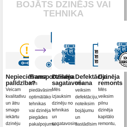
BOJĀTS DZINĒJS VAI
TEHNIKA
Nepieciešama
Transportēšana
Dzinēja
Defektācija
Dzinēja
palīdzība?
sagatavošana
remonts
Mēs
Mēs
Veicam
Mēs
Mēs
piedāvāsim
veiksim
kvalitatīvu
izjauksim
veiksim
optimālāko
defektāciju,
un ātru
dzinēju no
pilnu
tehnikas
noteiksim
smago
tehnikas
dzinēja
vai dzinēja
bojājumu
iekārtu
un
kapitālo
piegādes
un
dzinēju
sagatavosim
remontu,
pakalpojumu.
sastādīsim