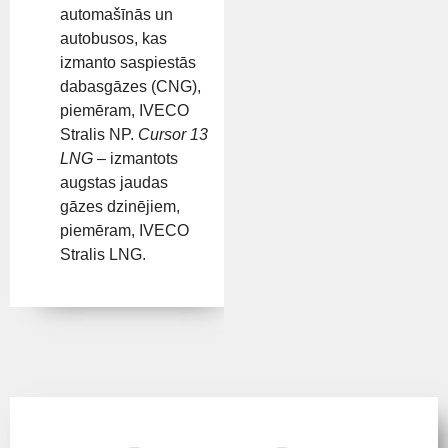
automašīnās un
autobusos, kas
izmanto saspiestās
dabasgāzes (CNG),
piemēram, IVECO
Stralis NP.
Cursor 13
LNG
– izmantots
augstas jaudas
gāzes dzinējiem,
piemēram, IVECO
Stralis LNG.