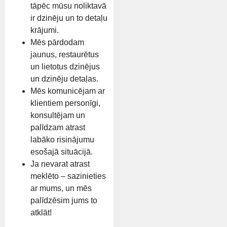
tāpēc mūsu noliktavā
ir dzinēju un to detaļu
krājumi.
Mēs pārdodam
jaunus, restaurētus
un lietotus dzinējus
un dzinēju detaļas.
Mēs komunicējam ar
klientiem personīgi,
konsultējam un
palīdzam atrast
labāko risinājumu
esošajā situācijā.
Ja nevarat atrast
meklēto – sazinieties
ar mums, un mēs
palīdzēsim jums to
atklāt!