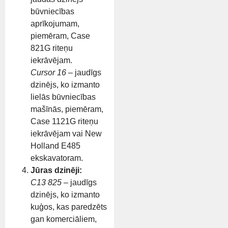
būvniecības
aprīkojumam,
piemēram, Case
821G riteņu
iekrāvējam.
Cursor 16
– jaudīgs
dzinējs, ko izmanto
lielās būvniecības
mašīnās, piemēram,
Case 1121G riteņu
iekrāvējam vai New
Holland E485
ekskavatoram.
Jūras dzinēji:
C13 825
– jaudīgs
dzinējs, ko izmanto
kuģos, kas paredzēts
gan komerciāliem,