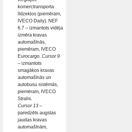
komerctransporta
līdzekļos (piemēram,
IVECO Daily). NEF
6.7 – izmantots vidēja
izmēra kravas
automašīnās,
piemēram, IVECO
Eurocargo.
Cursor 9
– izmantots
smagākos kravas
automašīnās un
autobusu sistēmās,
piemēram, IVECO
Stralis.
Cursor 13
–
paredzēts augstas
jaudas kravas
automašīnām,