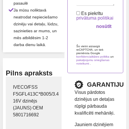
Atlikums:
Ir noliktavā
pasaulē
Ja mūsu noliktavā
Es piekrītu
neatrodat nepieciešamo
privātuma politikai
Preču zīme:
Iveco
dzinēju vai detaļu, lūdzu,
sazinieties ar mums, un
Rādīt cenu
mēs atbildēsim 1-2
Please
darba dienu laikā.
leave
Šo vietni aizsargā
reCAPTCHA, un tiek
this
piemērota Google
field
konfidencialitātes politika
un
empty.
pakalpojumu sniegšanas
noteikumi
.
Pilns apraksts
GARANTIJU
IVECO/FSS
Visus pārdotos
F5GFL413C*B005/3.4
dzinējus un detaļas
16V dzinējs
rūpīgi pārbauda
(JAUNS) OEM
kvalificēti mehāniķi.
5801716692
Jauniem dzinējiem