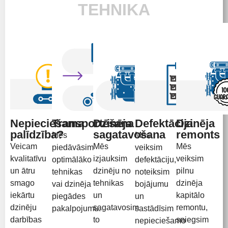
TEHNIKA
Nepieciešama
Transportēšana
Dzinēja
Defektācija
Dzinēja
palīdzība?
sagatavošana
remonts
Mēs
Mēs
Veicam
Mēs
Mēs
piedāvāsim
veiksim
kvalitatīvu
izjauksim
veiksim
optimālāko
defektāciju,
un ātru
dzinēju no
pilnu
tehnikas
noteiksim
smago
tehnikas
dzinēja
vai dzinēja
bojājumu
iekārtu
un
kapitālo
piegādes
un
dzinēju
sagatavosim
remontu,
pakalpojumu.
sastādīsim
darbības
to
sniegsim
nepieciešamo