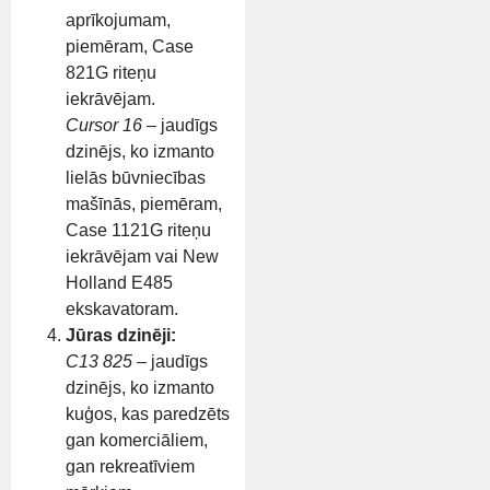
aprīkojumam,
piemēram, Case
821G riteņu
iekrāvējam.
Cursor 16
– jaudīgs
dzinējs, ko izmanto
lielās būvniecības
mašīnās, piemēram,
Case 1121G riteņu
iekrāvējam vai New
Holland E485
ekskavatoram.
Jūras dzinēji:
C13 825
– jaudīgs
dzinējs, ko izmanto
kuģos, kas paredzēts
gan komerciāliem,
gan rekreatīviem