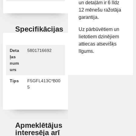
un detaļām ir 6 līdz
12 mēnešu ražotāja
garantija.
Specifikācijas
Uz pārbūvētiem un
lietotiem dzinējiem
attiecas atsevišķs
Deta
5801716692
līgums.
ļas
num
urs
Tips
F5GFL413C*B00
5
Apmeklētājus
interesēja arī