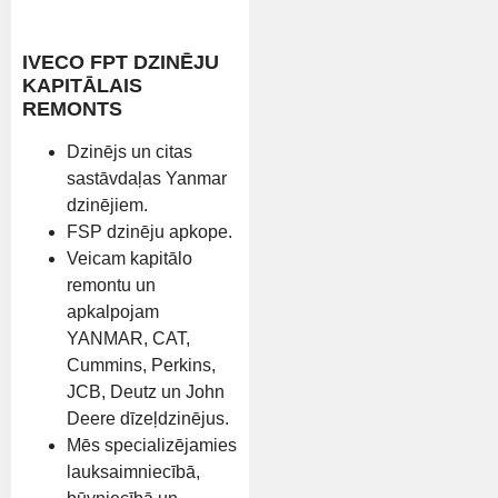
IVECO FPT DZINĒJU
KAPITĀLAIS
REMONTS
Dzinējs un citas
sastāvdaļas Yanmar
dzinējiem.
FSP dzinēju apkope.
Veicam kapitālo
remontu un
apkalpojam
YANMAR, CAT,
Cummins, Perkins,
JCB, Deutz un John
Deere dīzeļdzinējus.
Mēs specializējamies
lauksaimniecībā,