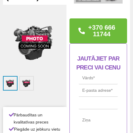
TEHNISKĀ
INFORMĀCIJA
+370 666
Iveco 5801716692,
11744
F5GFL413C*B005
JAUTĀJIET PAR
STĀ
Jauns
VOK
PRECI VAI CENU
LIS
Ražo
Iveco / NEF /
tājs
FPT
Mod
F5GFL413C
elis
Pārbaudītas un
Visas produkta īpašības ›
kvalitatīvas preces
Piegāde uz jebkuru vietu