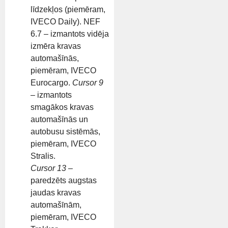
līdzekļos (piemēram,
IVECO Daily). NEF
6.7 – izmantots vidēja
izmēra kravas
automašīnās,
piemēram, IVECO
Eurocargo.
Cursor 9
– izmantots
smagākos kravas
automašīnās un
autobusu sistēmās,
piemēram, IVECO
Stralis.
Cursor 13
–
paredzēts augstas
jaudas kravas
automašīnām,
piemēram, IVECO