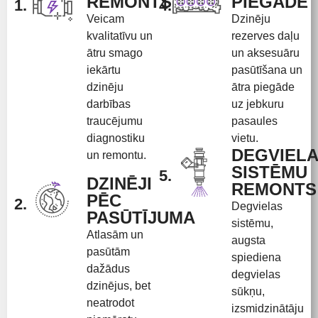
REMONTS
PIEGĀDE
1.
4.
Veicam
Dzinēju
kvalitatīvu un
rezerves daļu
ātru smago
un aksesuāru
iekārtu
pasūtīšana un
dzinēju
ātra piegāde
darbības
uz jebkuru
traucējumu
pasaules
diagnostiku
vietu.
DEGVIEL
un remontu.
SISTĒMU
5.
DZINĒJI
REMONTS
PĒC
2.
Degvielas
PASŪTĪJUMA
sistēmu,
Atlasām un
augsta
pasūtām
spiediena
dažādus
degvielas
dzinējus, bet
sūkņu,
neatrodot
izsmidzinātāju