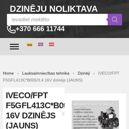
DZINĒJU NOLIKTAVA
+370 666 11744
Home
›
Lauksaimniecības tehnika
›
Dzinēji
› IVECO/FPT
F5GFL413C*B005/3.4 16V dzinējs (JAUNS)
IVECO/FPT
F5GFL413C*B005/3.4
Sludinājuma
16V DZINĒJS
ID:30384
(JAUNS)