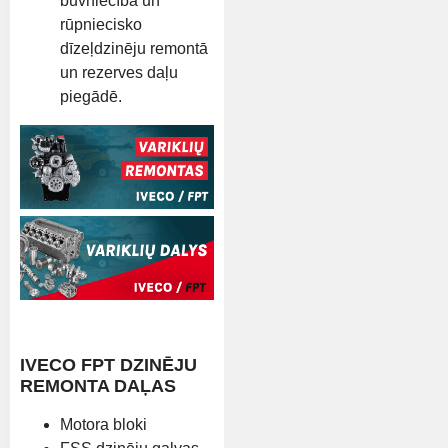
būvniecībā un
rūpniecisko
dīzeļdzinēju remontā
un rezerves daļu
piegādē.
IVECO FPT DZINĒJU
REMONTA DAĻAS
Motora bloki