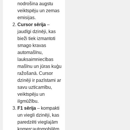
nodrošina augstu
veiktspēju un zemas
emisijas.
Cursor sērija
–
jaudīgi dzinēji, kas
bieži tiek izmantoti
smago kravas
automašīnu,
lauksaimniecības
mašīnu un jūras kuģu
ražošanā. Cursor
dzinēji ir pazīstami ar
savu uzticamību,
veiktspēju un
ilgmūžību.
F1 sērija
– kompakti
un viegli dzinēji, kas
paredzēti vieglajām
komercautomobilēm,