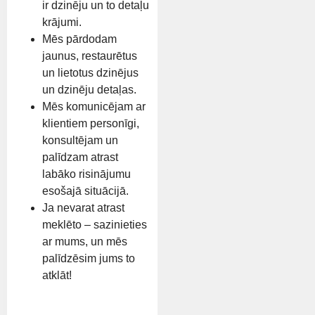
ir dzinēju un to detaļu
krājumi.
Mēs pārdodam
jaunus, restaurētus
un lietotus dzinējus
un dzinēju detaļas.
Mēs komunicējam ar
klientiem personīgi,
konsultējam un
palīdzam atrast
labāko risinājumu
esošajā situācijā.
Ja nevarat atrast
meklēto – sazinieties
ar mums, un mēs
palīdzēsim jums to
atklāt!