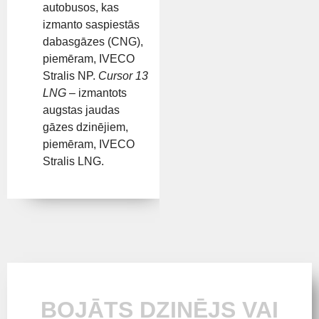
autobusos, kas
izmanto saspiestās
dabasgāzes (CNG),
piemēram, IVECO
Stralis NP.
Cursor 13
LNG
– izmantots
augstas jaudas
gāzes dzinējiem,
piemēram, IVECO
Stralis LNG.
BOJĀTS DZINĒJS VAI