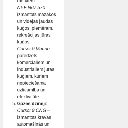
mērķiem.
NEF N67 570
–
izmantots mazākos
un vidējās jaudas
kuģos, piemēram,
rekreācijas jūras
kuģos.
Cursor 9 Marine
–
paredzēts
komerciāliem un
industriāliem jūras
kuģiem, kuriem
nepieciešama
uzticamība un
efektivitāte.
Gāzes dzinēji:
Cursor 9 CNG
–
izmantots kravas
automašīnās un