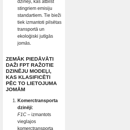
dzinēji, kas atbilst
stingriem emisiju
standartiem. Tie bieži
tiek izmantoti pilsētas
transportā un
ekoloģiski jutīgās
jomās.
ZEMĀK PIEDĀVĀTI
DAŽI FPT RAŽOTIE
DZINĒJU MODEĻI,
KAS KLASIFICĒTI
PĒC TO LIETOJUMA
JOMĀM
Komerctransporta
dzinēji:
F1C
– izmantots
vieglajos
komerctransporta