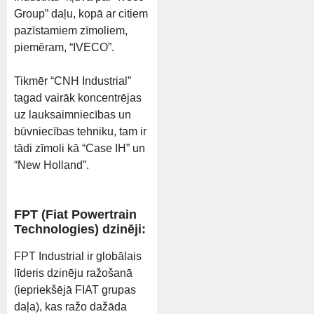
Group” daļu, kopā ar citiem
pazīstamiem zīmoliem,
piemēram, “IVECO”.
Tikmēr “CNH Industrial”
tagad vairāk koncentrējas
uz lauksaimniecības un
būvniecības tehniku, tam ir
tādi zīmoli kā “Case IH” un
“New Holland”.
FPT (Fiat Powertrain
Technologies) dzinēji:
FPT Industrial ir globālais
līderis dzinēju ražošanā
(iepriekšējā FIAT grupas
daļa), kas ražo dažāda