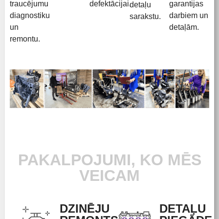
traucējumu
defektācijai.
garantijas
detaļu
diagnostiku
darbiem un
sarakstu.
un
detaļām.
remontu.
PAKALPOJUMI, KO MĒS
VEICAM
DZINĒJU
DETAĻU