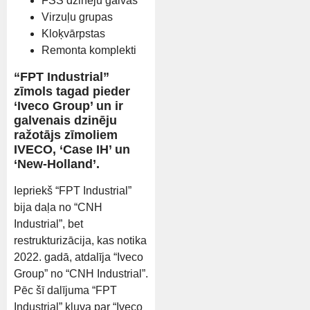
FSS dzinēju galvas
Virzuļu grupas
Kloķvārpstas
Remonta komplekti
“FPT Industrial”
zīmols tagad pieder
‘Iveco Group’ un ir
galvenais dzinēju
ražotājs zīmoliem
IVECO, ‘Case IH’ un
‘New-Holland’.
Iepriekš “FPT Industrial”
bija daļa no “CNH
Industrial”, bet
restrukturizācija, kas notika
2022. gadā, atdalīja “Iveco
Group” no “CNH Industrial”.
Pēc šī dalījuma “FPT
Industrial” kļuva par “Iveco