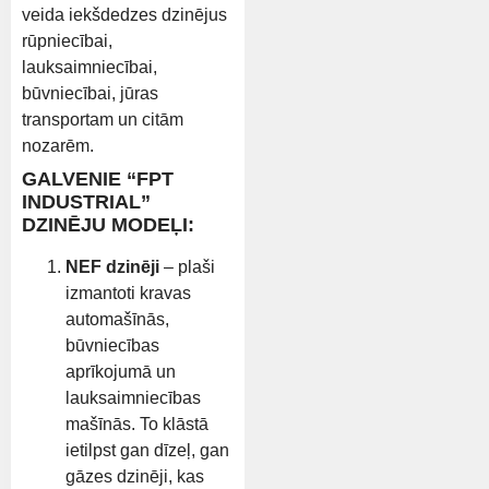
veida iekšdedzes dzinējus
rūpniecībai,
lauksaimniecībai,
būvniecībai, jūras
transportam un citām
nozarēm.
GALVENIE “FPT
INDUSTRIAL”
DZINĒJU MODEĻI:
NEF dzinēji
– plaši
izmantoti kravas
automašīnās,
būvniecības
aprīkojumā un
lauksaimniecības
mašīnās. To klāstā
ietilpst gan dīzeļ, gan
gāzes dzinēji, kas