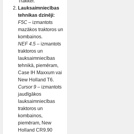
Trakker.
Lauksaimniecības
tehnikas dzinēji:
F5C
– izmantots
mazākos traktoros un
kombainos.
NEF 4.5
– izmantots
traktoros un
lauksaimniecības
tehnikā, piemēram,
Case IH Maxxum vai
New Holland T6.
Cursor 9
– izmantots
jaudīgākos
lauksaimniecības
traktoros un
kombainos,
piemēram, New
Holland CR9.90