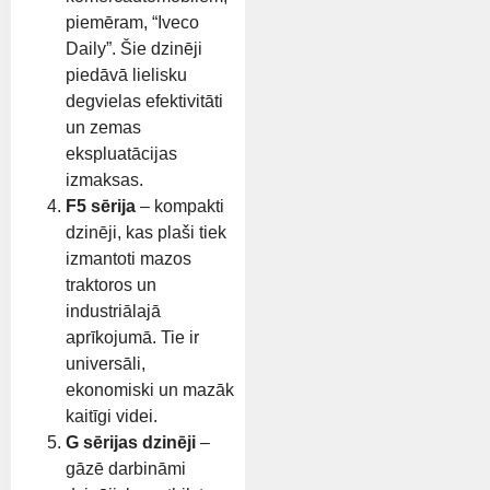
piemēram, “Iveco
Daily”. Šie dzinēji
piedāvā lielisku
degvielas efektivitāti
un zemas
ekspluatācijas
izmaksas.
F5 sērija
– kompakti
dzinēji, kas plaši tiek
izmantoti mazos
traktoros un
industriālajā
aprīkojumā. Tie ir
universāli,
ekonomiski un mazāk
kaitīgi videi.
G sērijas dzinēji
–
gāzē darbināmi