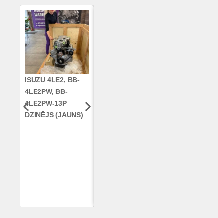
ISUZU 4LE2, BB-
CUMMINS QSC8.3,
KLOĶVĀRPS
4LE2PW, BB-
6TAA-8304
RE42671, RE5
4LE2PW-13P
DZINĒJS CASE
AR96189.02 
DZINĒJS (JAUNS)
2388 KOMBAINAM
DEERE
(ATJAUNOTS)