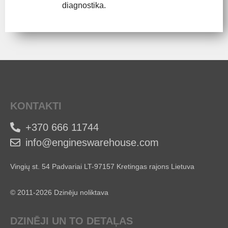
diagnostika.
KONTAKTI
+370 666 11744
info@engineswarehouse.com
Vingių st. 54 Padvariai LT-97157 Kretingas rajons Lietuva
© 2011-2026 Dzinēju noliktava
DZINĒJI UN TO DETAĻAS