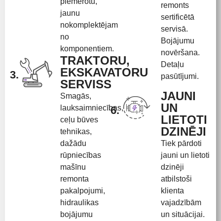
piemērotu,
remonts
jaunu
sertificētā
nokomplektējam
servisā.
no
Bojājumu
komponentiem.
novēršana.
TRAKTORU,
Detaļu
EKSKAVATORU
3.
pasūtījumi.
SERVISS
JAUNI
Smagās,
UN
lauksaimniecības,
6.
LIETOTI
ceļu būves
DZINĒJI
tehnikas,
dažādu
Tiek pārdoti
rūpniecības
jauni un lietoti
mašīnu
dzinēji
remonta
atbilstoši
pakalpojumi,
klienta
hidraulikas
vajadzībām
bojājumu
un situācijai.