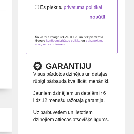
Es piekrītu
privātuma politikai
Please leave this field empty.
Šo vietni aizsargā reCAPTCHA, un tiek piemērota
Google
konfidencialitātes politika
un
pakalpojumu
sniegšanas noteikumi
.
GARANTIJU
Visus pārdotos dzinējus un detaļas
rūpīgi pārbauda kvalificēti mehāniķi.
Jauniem dzinējiem un detaļām ir 6
līdz 12 mēnešu ražotāja garantija.
Uz pārbūvētiem un lietotiem
dzinējiem attiecas atsevišķs līgums.