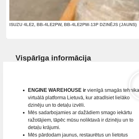
ISUZU 4LE2, BB-4LE2PW, BB-4LE2PW-13P DZINĒJS (JAUNS)
Vispārīga informācija
ENGINE WAREHOUSE ir
vienīgā smagās tehnik
virtuālā platforma Lietuvā, kur atradīsiet lielāko
dzinēju un to detaļu izvēli.
Mēs sadarbojamies ar dažādiem smago iekārtu
ražotājiem, tāpēc mūsu noliktavā ir dzinēju un to
detaļu krājumi.
Mēs pārdodam jaunus, restaurētus un lietotus