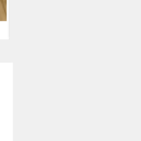
CUMMINS QSC8.3, 6TAA-8304 DZINĒJS CASE 2388 KOMBA