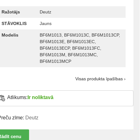
Ražotājs
Deutz
STĀVOKLIS
Jauns
Modelis
BF6M1013, BF6M1013C, BF6M1013CP,
BF6M1013E, BF6M1013EC,
BF6M1013ECP, BF6M1013FC,
BF6M1013M, BF6M1013MC,
BF6M1013MCP
Visas produkta īpašības ›
Atlikums:
Ir noliktavā
Preču zīme:
Deutz
Rādīt cenu