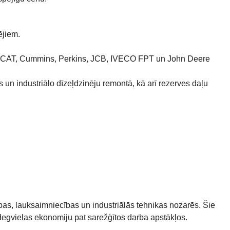
ējiem.
, CAT, Cummins, Perkins, JCB, IVECO FPT un John Deere
un industriālo dīzeļdzinēju remontā, kā arī rezerves daļu
cības, lauksaimniecības un industriālās tehnikas nozarēs. Šie
 degvielas ekonomiju pat sarežģītos darba apstākļos.