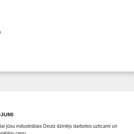
n
OJUMI
lai jūsu industriālais Deutz dzinējs darbotos uzticami un
spējīgu cenu.