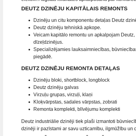
DEUTZ DZINĒJU KAPITĀLAIS REMONTS
Dzinēju un citu komponentu detaļas Deutz dzin
Deutz dzinēju tehniskā apkope.
Veicam kapitālo remontu un apkalpojam Deutz
dīzeļdzinējus.
Specializējamies lauksaimniecības, būvniecības 
piegādē.
DEUTZ DZINĒJU REMONTA DETAĻAS
Dzinēju bloki, shortblock, longblock
Deutz dzinēju galvas
Virzuļu grupas, virzuļi, klaņi
Kloķvārpstas, sadales vārpstas, zobrati
Remonta komplekti, blīvējumu komplekti
Deutz industriālie dzinēji tiek plaši izmantoti būvnie
dzinēji ir pazīstami ar savu uzticamību, ilgmūžību un