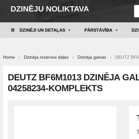
DZINĒJU NOLIKTAVA
DZINĒJI UN DETAĻAS
PĀRSTĀVĪBA
DZ
Home
›
Dzinēja rezerves daļas
›
Dzinēja galvas
› DEUTZ BF6M1
DEUTZ BF6M1013 DZINĒJA GA
04258234-KOMPLEKTS