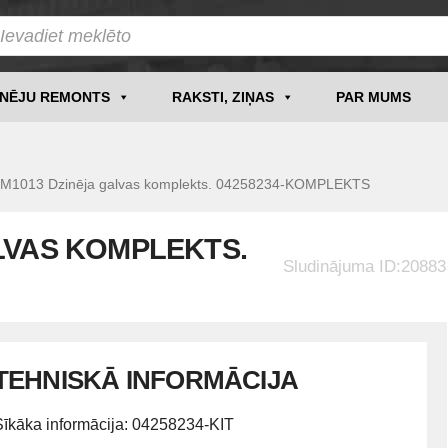
INĒJU REMONTS
RAKSTI, ZIŅAS
PAR MUMS
013 Dzinēja galvas komplekts. 04258234-KOMPLEKTS
LVAS KOMPLEKTS.
Sludinājuma ID:20883
TEHNISKĀ INFORMĀCIJA
Sīkāka informācija: 04258234-KIT