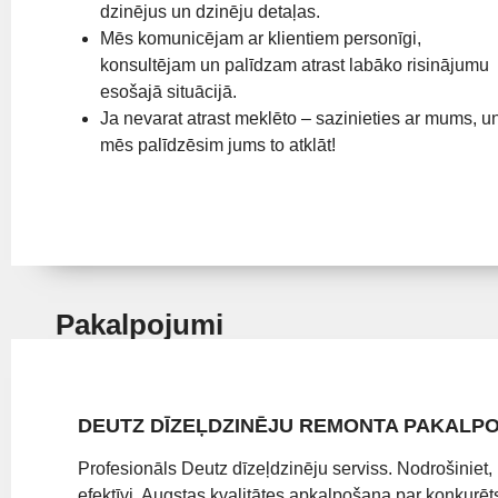
dzinējus un dzinēju detaļas.
Mēs komunicējam ar klientiem personīgi,
konsultējam un palīdzam atrast labāko risinājumu
esošajā situācijā.
Ja nevarat atrast meklēto – sazinieties ar mums, u
mēs palīdzēsim jums to atklāt!
Pakalpojumi
DEUTZ DĪZEĻDZINĒJU REMONTA PAKALP
Profesionāls Deutz dīzeļdzinēju serviss. Nodrošiniet, 
efektīvi. Augstas kvalitātes apkalpošana par konkurēt