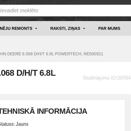
INĒJU REMONTS
RAKSTI, ZIŅAS
PAR MUMS
OHN DEERE 6.068 D/H/T 6.8L POWERTECH, RE505921
68 D/H/T 6.8L
Sludinājuma ID:20764
TEHNISKĀ INFORMĀCIJA
Statuss: Jauns