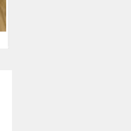
CUMMINS QSC8.3, 6TAA-8304 DZINĒJS CASE 2388 KOMBA