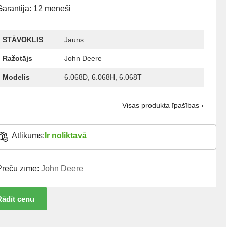
Garantija: 12 mēneši
STĀVOKLIS
Jauns
Ražotājs
John Deere
Modelis
6.068D, 6.068H, 6.068T
Visas produkta īpašības ›
Atlikums:
Ir noliktavā
Preču zīme:
John Deere
Rādīt cenu