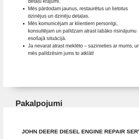
detaļu krājumi.
Mēs pārdodam jaunus, restaurētus un lietotus
dzinējus un dzinēju detaļas.
Mēs komunicējam ar klientiem personīgi,
konsultējam un palīdzam atrast labāko risinājumu
esošajā situācijā.
Ja nevarat atrast meklēto – sazinieties ar mums, u
mēs palīdzēsim jums to atklāt!
Pakalpojumi
JOHN DEERE DIESEL ENGINE REPAIR SER