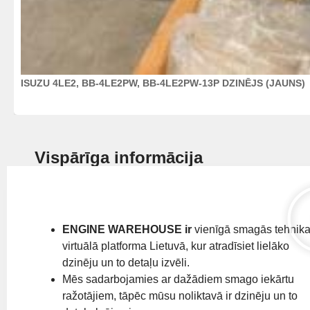
ISUZU 4LE2, BB-4LE2PW, BB-4LE2PW-13P DZINĒJS (JAUNS)
Vispārīga informācija
ENGINE WAREHOUSE ir
vienīgā smagās tehnik
virtuālā platforma Lietuvā, kur atradīsiet lielāko
dzinēju un to detaļu izvēli.
Mēs sadarbojamies ar dažādiem smago iekārtu
ražotājiem, tāpēc mūsu noliktavā ir dzinēju un to