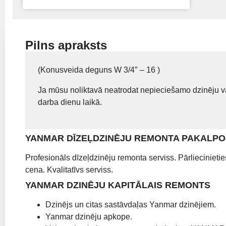
Pilns apraksts
(Konusveida deguns W 3/4″ – 16 )
Ja mūsu noliktavā neatrodat nepieciešamo dzinēju va
darba dienu laikā.
YANMAR DĪZEĻDZINĒJU REMONTA PAKALPO
Profesionāls dīzeļdzinēju remonta serviss. Pārliecinieti
cena. Kvalitatīvs serviss.
YANMAR DZINĒJU KAPITĀLAIS REMONTS
Dzinējs un citas sastāvdaļas Yanmar dzinējiem.
Yanmar dzinēju apkope.