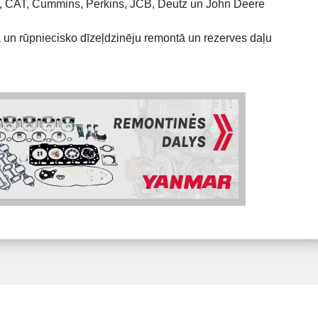
 CAT, Cummins, Perkins, JCB, Deutz un John Deere
 un rūpniecisko dīzeļdzinēju remontā un rezerves daļu