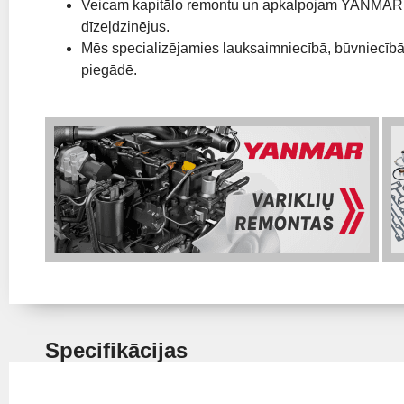
Veicam kapitālo remontu un apkalpojam YANMAR,
dīzeļdzinējus.
Mēs specializējamies lauksaimniecībā, būvniecībā
piegādē.
Specifikācijas