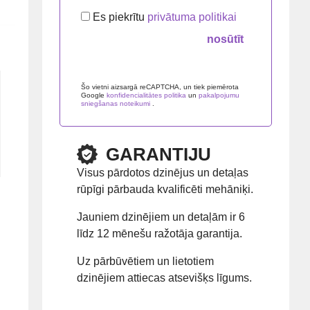
Es piekrītu
privātuma politikai
Please
leave
Šo vietni aizsargā reCAPTCHA, un tiek piemērota
Google
konfidencialitātes politika
un
pakalpojumu
this
sniegšanas noteikumi
.
field
empty.
GARANTIJU
Visus pārdotos dzinējus un detaļas
rūpīgi pārbauda kvalificēti mehāniķi.
Jauniem dzinējiem un detaļām ir 6
līdz 12 mēnešu ražotāja garantija.
Uz pārbūvētiem un lietotiem
dzinējiem attiecas atsevišķs līgums.