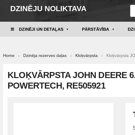
DZINĒJU NOLIKTAVA
DZINĒJI UN DETAĻAS
PĀRSTĀVĪBA
DZ
Home
›
Dzinēja rezerves daļas
›
Kloķvārpsta
› Kloķvārpsta J
KLOĶVĀRPSTA JOHN DEERE 6.0
POWERTECH, RE505921