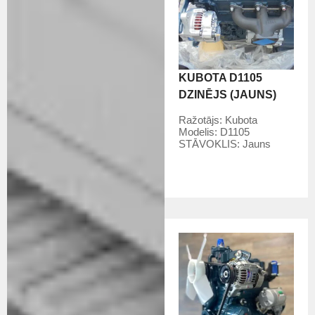
KUBOTA D1105
DZINĒJS (JAUNS)
Ražotājs:
Kubota
Modelis:
D1105
STĀVOKLIS:
Jauns