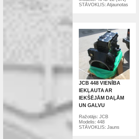
STĀVOKLIS:
Atjaunotas
JCB 448 VIENĪBA
IEKĻAUTA AR
IEKŠĒJĀM DAĻĀM
UN GALVU
Ražotājs:
JCB
Modelis:
448
STĀVOKLIS:
Jauns