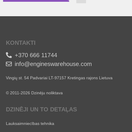
KONTAKTI
+370 666 11744
info@engineswarehouse.com
Vingių st. 54 Padvariai LT-97157 Kretingas rajons Lietuva
© 2011-2026 Dzinēju noliktava
DZINĒJI UN TO DETAĻAS
Lauksaimniecības tehnika