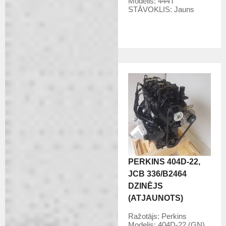
Modelis:
444T
STĀVOKLIS:
Jauns
PERKINS 404D-22,
JCB 336/B2464
DZINĒJS
(ATJAUNOTS)
Ražotājs:
Perkins
Modelis:
404D-22 (GN)