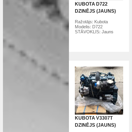
KUBOTA D722
DZINĒJS (JAUNS)
Ražotājs:
Kubota
Modelis:
D722
STĀVOKLIS:
Jauns
KUBOTA V3307T
DZINĒJS (JAUNS)