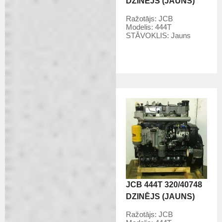
DZINĒJS (JAUNS)
Ražotājs:
JCB
Modelis:
444T
STĀVOKLIS:
Jauns
JCB 444T 320/40748
DZINĒJS (JAUNS)
Ražotājs:
JCB