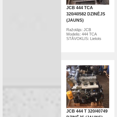
JCB 444 TCA
320/40582 DZINĒJS
(JAUNS)
Ražotājs:
JCB
Modelis:
444 TCA
STĀVOKLIS:
Lietots
JCB 444 T 320/40749