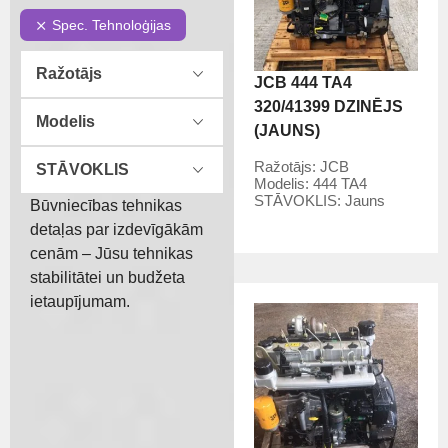
Spec. Tehnoloģijas
Ražotājs
JCB 444 TA4
320/41399 DZINĒJS
Modelis
(JAUNS)
Ražotājs:
JCB
STĀVOKLIS
Modelis:
444 TA4
STĀVOKLIS:
Jauns
Būvniecības tehnikas
detaļas par izdevīgākām
cenām – Jūsu tehnikas
stabilitātei un budžeta
ietaupījumam.